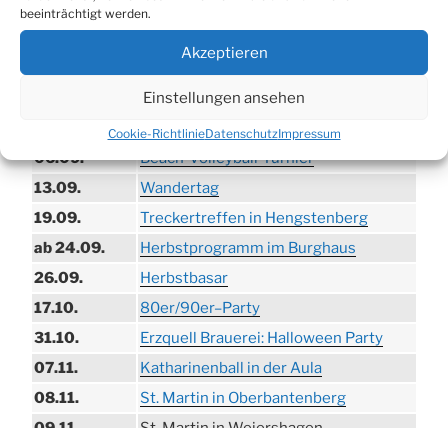
beeinträchtigt werden.
21.06. bis
Biergarten-Wochenenden der Erzquell
Akzeptieren
30.08.
Brauerei
Einstellungen ansehen
09.08.
Trödelmarkt in der Ortsmitte
29.08.
Sommerfest in Helmerhausen
Cookie-Richtlinie
Datenschutz
Impressum
06.09.
Beach-Volleyball-Turnier
13.09.
Wandertag
19.09.
Treckertreffen in Hengstenberg
ab 24.09.
Herbstprogramm im Burghaus
26.09.
Herbstbasar
17.10.
80er/90er–Party
31.10.
Erzquell Brauerei: Halloween Party
07.11.
Katharinenball in der Aula
08.11.
St. Martin in Oberbantenberg
09.11.
St. Martin in Weiershagen