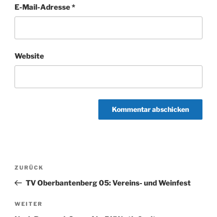
E-Mail-Adresse
*
Website
Beitragsnavigation
Vorheriger
ZURÜCK
Beitrag
TV Oberbantenberg 05: Vereins- und Weinfest
Nächster
WEITER
Beitrag