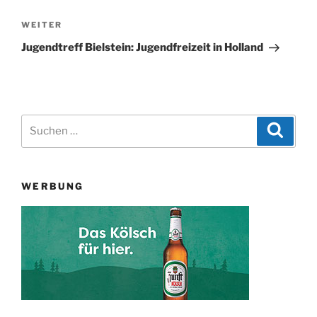
Nächster
WEITER
Beitrag
Jugendtreff Bielstein: Jugendfreizeit in Holland
Suchen
Suche
nach:
WERBUNG