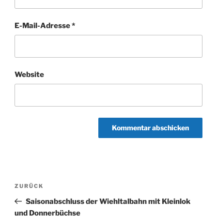
E-Mail-Adresse
*
Website
Beitragsnavigation
Vorheriger
ZURÜCK
Beitrag
Saisonabschluss der Wiehltalbahn mit Kleinlok
und Donnerbüchse