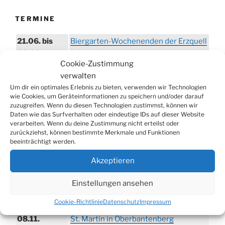
TERMINE
21.06. bis
Biergarten-Wochenenden der Erzquell
30.08.
Brauerei
Cookie-Zustimmung
09.08.
Trödelmarkt in der Ortsmitte
verwalten
29.08.
Sommerfest in Helmerhausen
Um dir ein optimales Erlebnis zu bieten, verwenden wir Technologien
wie Cookies, um Geräteinformationen zu speichern und/oder darauf
06.09.
Beach-Volleyball-Turnier
zuzugreifen. Wenn du diesen Technologien zustimmst, können wir
13.09.
Wandertag
Daten wie das Surfverhalten oder eindeutige IDs auf dieser Website
verarbeiten. Wenn du deine Zustimmung nicht erteilst oder
19.09.
Treckertreffen in Hengstenberg
zurückziehst, können bestimmte Merkmale und Funktionen
beeinträchtigt werden.
ab 24.09.
Herbstprogramm im Burghaus
26.09.
Herbstbasar
Akzeptieren
17.10.
80er/90er–Party
Einstellungen ansehen
31.10.
Erzquell Brauerei: Halloween Party
Cookie-Richtlinie
Datenschutz
Impressum
07.11.
Katharinenball in der Aula
08.11.
St. Martin in Oberbantenberg