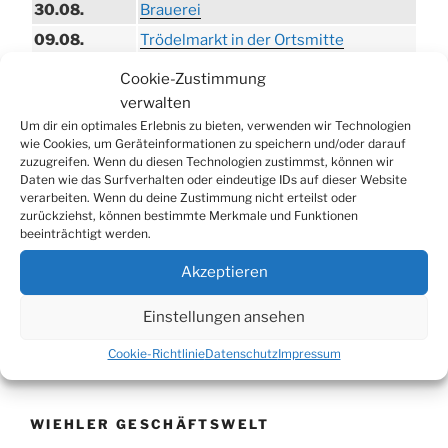
30.08.
Brauerei
09.08.
Trödelmarkt in der Ortsmitte
29.08.
Sommerfest in Helmerhausen
Cookie-Zustimmung
06.09.
Beach-Volleyball-Turnier
verwalten
Um dir ein optimales Erlebnis zu bieten, verwenden wir Technologien
13.09.
Wandertag
wie Cookies, um Geräteinformationen zu speichern und/oder darauf
19.09.
Treckertreffen in Hengstenberg
zuzugreifen. Wenn du diesen Technologien zustimmst, können wir
Daten wie das Surfverhalten oder eindeutige IDs auf dieser Website
ab 24.09.
Herbstprogramm im Burghaus
verarbeiten. Wenn du deine Zustimmung nicht erteilst oder
zurückziehst, können bestimmte Merkmale und Funktionen
26.09.
Herbstbasar
beeinträchtigt werden.
17.10.
80er/90er–Party
Akzeptieren
31.10.
Erzquell Brauerei: Halloween Party
07.11.
Katharinenball in der Aula
Einstellungen ansehen
08.11.
St. Martin in Oberbantenberg
Cookie-Richtlinie
Datenschutz
Impressum
09.11.
St. Martin in Weiershagen
10.11.
St. Martin in Bielstein
WIEHLER GESCHÄFTSWELT
11.11.
„DÜX“ im Burghaus