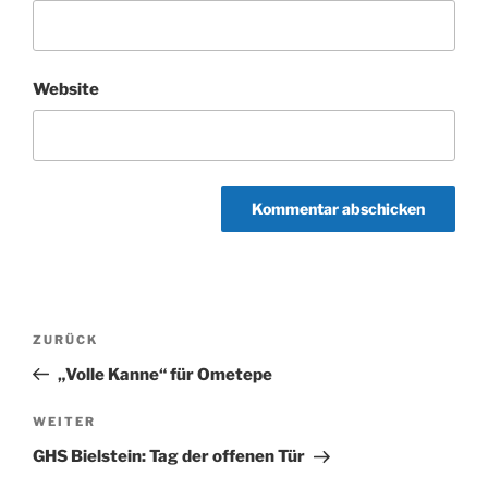
Website
Beitragsnavigation
Vorheriger
ZURÜCK
Beitrag
„Volle Kanne“ für Ometepe
Nächster
WEITER
Beitrag
GHS Bielstein: Tag der offenen Tür