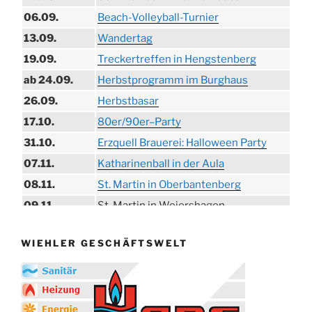
06.09.
Beach-Volleyball-Turnier
13.09.
Wandertag
19.09.
Treckertreffen in Hengstenberg
ab 24.09.
Herbstprogramm im Burghaus
26.09.
Herbstbasar
17.10.
80er/90er–Party
31.10.
Erzquell Brauerei: Halloween Party
07.11.
Katharinenball in der Aula
08.11.
St. Martin in Oberbantenberg
09.11.
St. Martin in Weiershagen
10.11.
St. Martin in Bielstein
WIEHLER GESCHÄFTSWELT
11.11.
„DÜX“ im Burghaus
14.11.
Proklamation der Tollitäten
15.11.
Konzert Bielsteiner Männerchor
15.11.
Volkstrauertag am Ehrenmal