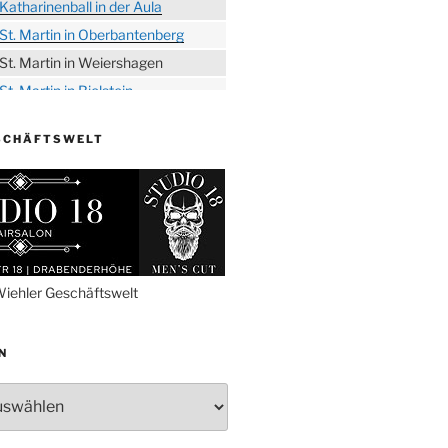
Katharinenball in der Aula
St. Martin in Oberbantenberg
St. Martin in Weiershagen
St. Martin in Bielstein
„DÜX“ im Burghaus
SCHÄFTSWELT
Proklamation der Tollitäten
Konzert Bielsteiner Männerchor
Volkstrauertag am Ehrenmal
Anknipsfest an der
Oberbantenberger Kirche
Adventskonzert Frauenchor
iehler Geschäftswelt
Oberbantenberg
Burghaus im Advent
N
Adventsfeier im Ev. Gemeindehaus
Herbstprogramm Burghaus
Bielstein
Weihnachtsmarkt rund um die