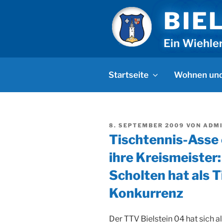
Zum
BIE
Inhalt
springen
Ein Wiehle
Startseite
Wohnen und
VERÖFFENTLICHT
8. SEPTEMBER 2009
VON
ADM
AM
Tischtennis-Asse e
ihre Kreismeister:
Scholten hat als T
Konkurrenz
Der TTV Bielstein 04 hat sich a