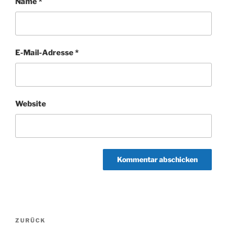
Name
*
E-Mail-Adresse
*
Website
Beitragsnavigation
Vorheriger
ZURÜCK