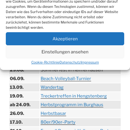
wie Cookies, um Geräteinformationen zu speichern und/oder darauf
zuzugreifen. Wenn du diesen Technologien zustimmst, können wir
Daten wie das Surfverhalten oder eindeutige IDs auf dieser Website
verarbeiten. Wenn du deine Zustimmung nicht erteilst oder
zurückziehst, können bestimmte Merkmale und Funktionen
beeinträchtigt werden.
TERMINE
Akzeptieren
21.06. bis
Biergarten-Wochenenden der Erzquell
Einstellungen ansehen
30.08.
Brauerei
09.08.
Trödelmarkt in der Ortsmitte
Cookie-Richtlinie
Datenschutz
Impressum
29.08.
Sommerfest in Helmerhausen
06.09.
Beach-Volleyball-Turnier
13.09.
Wandertag
19.09.
Treckertreffen in Hengstenberg
ab 24.09.
Herbstprogramm im Burghaus
26.09.
Herbstbasar
17.10.
80er/90er–Party