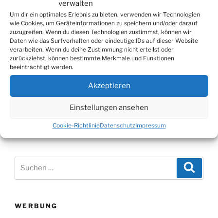
verwalten
Um dir ein optimales Erlebnis zu bieten, verwenden wir Technologien
wie Cookies, um Geräteinformationen zu speichern und/oder darauf
zuzugreifen. Wenn du diesen Technologien zustimmst, können wir
Beitragsnavigation
Daten wie das Surfverhalten oder eindeutige IDs auf dieser Website
Vorheriger
ZURÜCK
verarbeiten. Wenn du deine Zustimmung nicht erteilst oder
zurückziehst, können bestimmte Merkmale und Funktionen
Beitrag
Jahreshauptversammlung des BSV Viktoria
beeinträchtigt werden.
Bielstein 1920 e.V.
Akzeptieren
Nächster
WEITER
Einstellungen ansehen
Beitrag
DFB-Mobil beim BSV Viktoria Bielstein 1920 e.V.
Cookie-Richtlinie
Datenschutz
Impressum
Suchen
Suche
nach:
WERBUNG