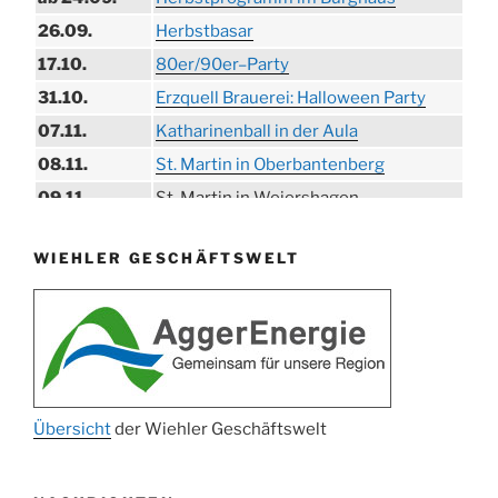
26.09.
Herbstbasar
17.10.
80er/90er–Party
31.10.
Erzquell Brauerei: Halloween Party
07.11.
Katharinenball in der Aula
08.11.
St. Martin in Oberbantenberg
09.11.
St. Martin in Weiershagen
10.11.
St. Martin in Bielstein
WIEHLER GESCHÄFTSWELT
11.11.
„DÜX“ im Burghaus
14.11.
Proklamation der Tollitäten
15.11.
Konzert Bielsteiner Männerchor
15.11.
Volkstrauertag am Ehrenmal
Anknipsfest an der Oberbantenberger
27.11.
Kirche
Übersicht
der Wiehler Geschäftswelt
Adventskonzert Frauenchor
29.11.
Oberbantenberg