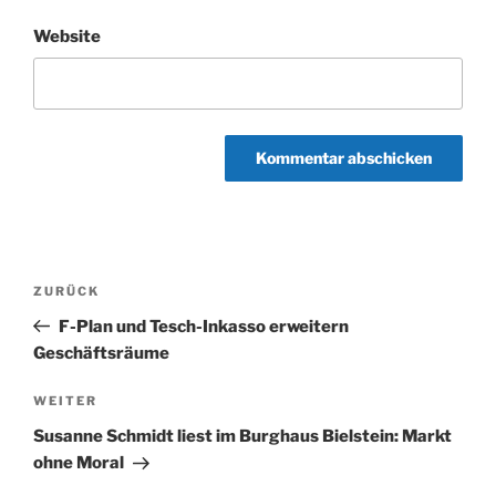
Website
Beitragsnavigation
Vorheriger
ZURÜCK
Beitrag
F-Plan und Tesch-Inkasso erweitern
Geschäftsräume
Nächster
WEITER
Beitrag
Susanne Schmidt liest im Burghaus Bielstein: Markt
ohne Moral