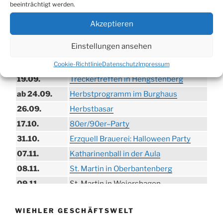
30.08.
Brauerei
beeinträchtigt werden.
09.08.
Trödelmarkt in der Ortsmitte
Akzeptieren
29.08.
Sommerfest in Helmerhausen
Einstellungen ansehen
06.09.
Beach-Volleyball-Turnier
13.09.
Wandertag
Cookie-Richtlinie
Datenschutz
Impressum
19.09.
Treckertreffen in Hengstenberg
ab 24.09.
Herbstprogramm im Burghaus
26.09.
Herbstbasar
17.10.
80er/90er–Party
31.10.
Erzquell Brauerei: Halloween Party
07.11.
Katharinenball in der Aula
08.11.
St. Martin in Oberbantenberg
09.11.
St. Martin in Weiershagen
10.11.
St. Martin in Bielstein
WIEHLER GESCHÄFTSWELT
11.11.
„DÜX“ im Burghaus