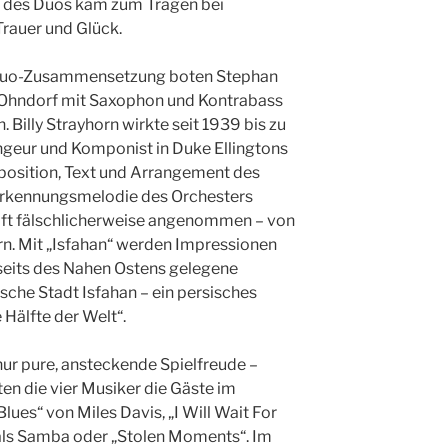
l des Duos kam zum Tragen bei
auer und Glück.
Duo-Zusammensetzung boten Stephan
Ohndorf mit Saxophon und Kontrabass
n. Billy Strayhorn wirkte seit 1939 bis zu
ngeur und Komponist in Duke Ellingtons
position, Text und Arrangement des
Erkennungsmelodie des Orchesters
 oft fälschlicherweise angenommen – von
rn. Mit „Isfahan“ werden Impressionen
nseits des Nahen Ostens gelegene
ische Stadt Isfahan – ein persisches
 Hälfte der Welt“.
ur pure, ansteckende Spielfreude –
ten die vier Musiker die Gäste im
lues“ von Miles Davis, „I Will Wait For
als Samba oder „Stolen Moments“. Im