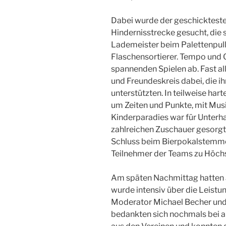
Dabei wurde der geschickteste 
Hindernisstrecke gesucht, die sc
Lademeister beim Palettenpulle
Flaschensortierer. Tempo und G
spannenden Spielen ab. Fast al
und Freundeskreis dabei, die i
unterstützten. In teilweise h
um Zeiten und Punkte, mit Mus
Kinderparadies war für Unterha
zahlreichen Zuschauer gesorgt
Schluss beim Bierpokalstemmen
Teilnehmer der Teams zu Höchs
Am späten Nachmittag hatten a
wurde intensiv über die Leistun
Moderator Michael Becher und 
bedankten sich nochmals bei al