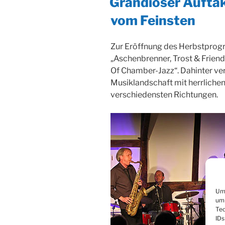
Grandioser Auftakt
vom Feinsten
Zur Eröffnung des Herbstprogr
„Aschenbrenner, Trost & Frien
Of Chamber-Jazz“. Dahinter ve
Musiklandschaft mit herrlichen
verschiedensten Richtungen.
Um 
um 
Tec
IDs