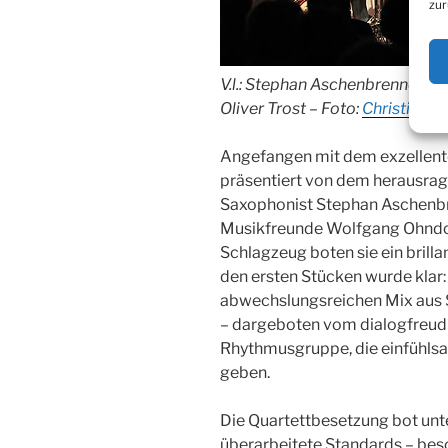
zur
V.l.: Stephan Aschenbrenner, D
Oliver Trost – Foto:
Christian M
Angefangen mit dem exzellenten
präsentiert von dem herausrag
Saxophonist Stephan Aschenbr
Musikfreunde Wolfgang Ohndor
Schlagzeug boten sie ein brilla
den ersten Stücken wurde klar
abwechslungsreichen Mix aus S
– dargeboten vom dialogfreud
Rhythmusgruppe, die einfühlsa
geben.
Die Quartettbesetzung bot unt
überarbeitete Standards – be