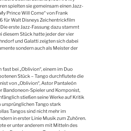
ren spielten sie gemeinsam einen Jazz-
 My Prince Will Come“ von Frank
6 für Walt Disneys Zeichentrickfilm
 Die erste Jazz-Fassung dazu stammt
i diesem Stück hatte jeder der vier
hndorf und Galatti zeigten sich dabei
trumente sondern auch als Meister der
fast bei „Oblivion“, einem im Duo
otenen Stück – Tango durchflutete die
st von „Oblivion“, Astor Pantaleón
cher Bandoneon-Spieler und Komponist,
Anfänglich stießen seine Werke auf Kritik
m ursprünglichen Tango stark
ollas Tangos sind nicht mehr im
ondern in erster Linie Musik zum Zuhören.
te er unter anderem mit Mitteln des