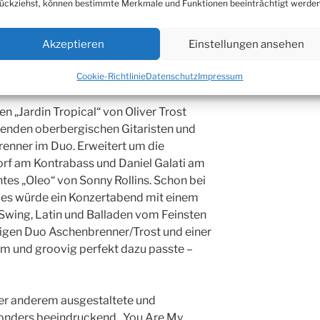
ückziehst, können bestimmte Merkmale und Funktionen beeinträchtigt werden
Akzeptieren
Einstellungen ansehen
aniel Galati, Wolfgang Ohndorf und
Cookie-Richtlinie
Datenschutz
Impressum
elzer
 „Jardin Tropical“ von Oliver Trost
enden oberbergischen Gitaristen und
enner im Duo. Erweitert um die
f am Kontrabass und Daniel Galati am
ntes „Oleo“ von Sonny Rollins. Schon bei
: es würde ein Konzertabend mit einem
wing, Latin und Balladen vom Feinsten
igen Duo Aschenbrenner/Trost und einer
m und groovig perfekt dazu passte –
er anderem ausgestaltete und
sonders beeindruckend „You Are My