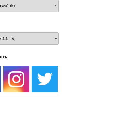
Herbstprogramm Burghaus
Bielstein
Weihnachtsmarkt rund um die
Burg
DIEN