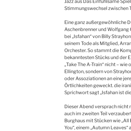
Jazz aus Das Einfühlsame Spie
Stimmungswechsel zwischen Tr
Eine ganz außergewöhnliche 
Aschenbrenner und Wolfgang 
bei „Isfahan“ von Billy Strayhor
seinem Tode als Mitglied, Arra
Orchester. So stammt die Kom
bekanntesten Stücks und der 
„Take The A-Train“ nicht – wie
Ellington, sondern von Strayho
oder Assoziationen an eine je
Örtlichkeiten geweckt. die iran
Sprichwort sagt „Isfahan ist die
Dieser Abend versprach nicht n
auch im zweiten Teil verzauber
Burghaus mit Stücken wie „All B
You“, einem „Autumn Leaves“ 