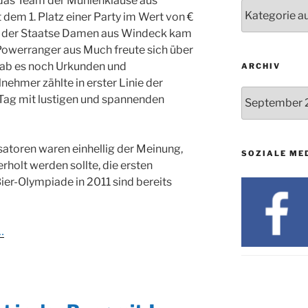
 das Team der Mühlenklause aus
24.09. bis
Nachrichten
dem 1. Platz einer Party im Wert von €
10.12.
 der Staatse Damen aus Windeck kam
19. u. 20.12.
Powerranger aus Much freute sich über
z gab es noch Urkunden und
ARCHIV
lnehmer zählte in erster Linie der
Archiv
Tag mit lustigen und spannenden
satoren waren einhellig der Meinung,
SOZIALE ME
rholt werden sollte, die ersten
er-Olympiade in 2011 sind bereits
…