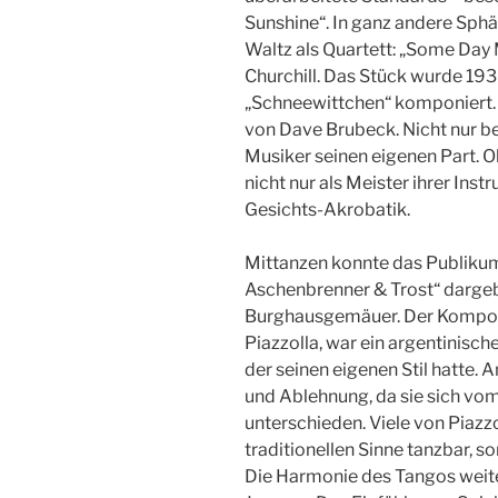
Sunshine“. In ganz andere Sphä
Waltz als Quartett: „Some Day
Churchill. Das Stück wurde 193
„Schneewittchen“ komponiert.
von Dave Brubeck. Nicht nur be
Musiker seinen eigenen Part. O
nicht nur als Meister ihrer Ins
Gesichts-Akrobatik.
Mittanzen konnte das Publikum 
Aschenbrenner & Trost“ dargeb
Burghausgemäuer. Der Komponi
Piazzolla, war ein argentinis
der seinen eigenen Stil hatte. 
und Ablehnung, da sie sich vo
unterschieden. Viele von Piazz
traditionellen Sinne tanzbar, s
Die Harmonie des Tangos weite