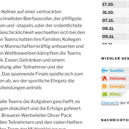
17.10.
Kellner auf einer vertrackten
31.10.
hnellsten Bierfassroller, der pfiffigste
07.11.
n und -stapeln, oder der ordentlichste
08.11.
eschicklichkeit wechselten sich bei den
09.11.
le Teams hatten ihre Familien, Kollegen
10.11.
hre Mannschaften kräftig anfeuerten und
11.11.
arten Wettbewerben kämpften die Teams
WIEHLER GE
ik, Essen, Getränken und einem
14.11.
ltung aller Teilnehmer und der
15.11.
. Das spannende Finale spielte sich zum
15.11.
 ab, wo der sportliche Ehrgeiz die
tleistungen antrieb.
27.11.
lle Teams die Aufgaben geschafft, es
29.11.
Übersicht
der W
gen diskutiert und die Erfolge gefeiert.
ab 01.12.
Brauerei-Werbeleiter Oliver Pack
NACHRICHTE
06.12.
len Teilnehmern und den vielen Helfern