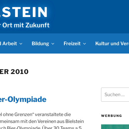
LSTEIN
r Ort mit Zukunft
 Arbeit
Bildung
Freizeit
Kultur und Ver
ER 2010
Suchen
nach:
ier-Olympiade
l ohne Grenzen“ veranstaltete die
WERBUNG
emeinsam mit den Vereinen aus Bielstein
sch Bier-Olympiade. Über 30 Teams a 5