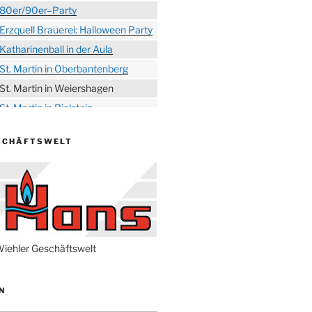
80er/90er–Party
Erzquell Brauerei: Halloween Party
Katharinenball in der Aula
St. Martin in Oberbantenberg
St. Martin in Weiershagen
St. Martin in Bielstein
„DÜX“ im Burghaus
SCHÄFTSWELT
Proklamation der Tollitäten
Konzert Bielsteiner Männerchor
Volkstrauertag am Ehrenmal
Anknipsfest an der
Oberbantenberger Kirche
Adventskonzert Frauenchor
iehler Geschäftswelt
Oberbantenberg
Burghaus im Advent
N
Adventsfeier im Ev. Gemeindehaus