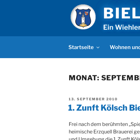
Zum
BIE
Inhalt
springen
Ein Wiehle
Startseite
Wohnen und
MONAT:
SEPTEMB
VERÖFFENTLICHT
13. SEPTEMBER 2010
AM
1. Zunft Kölsch B
Frei nach dem berühmten „Spie
heimische Erzquell Brauerei g
und Umgebung die 1. Zunft Köl