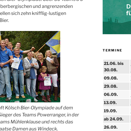
berbergischen und angrenzenden
len sich zehn knifflig-lustigen
ier.
TERMINE
21.06. bis
30.08.
09.08.
29.08.
06.09.
13.09.
unft Kölsch Bier-Olympiade auf dem
19.09.
 Sieger des Teams Powerranger, in der
ab 24.09.
Teams Mühlenklause und rechts das
26.09.
taatse Damen aus Windeck.