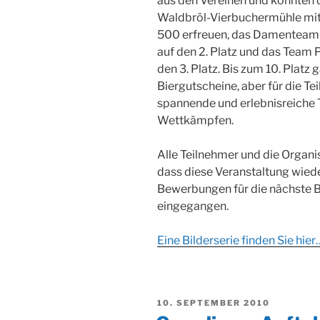
aus den Vereinen und konnten
Waldbröl-Vierbuchermühle mit 
500 erfreuen, das Damenteam
auf den 2. Platz und das Team 
den 3. Platz. Bis zum 10. Plat
Biergutscheine, aber für die Tei
spannende und erlebnisreiche 
Wettkämpfen.
Alle Teilnehmer und die Organi
dass diese Veranstaltung wiede
Bewerbungen für die nächste Bi
eingegangen.
Eine Bilderserie finden Sie hier
VERÖFFENTLICHT
10. SEPTEMBER 2010
AM