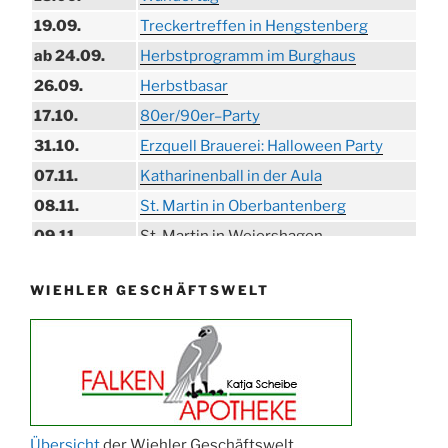
19.09.
Treckertreffen in Hengstenberg
ab 24.09.
Herbstprogramm im Burghaus
26.09.
Herbstbasar
17.10.
80er/90er–Party
31.10.
Erzquell Brauerei: Halloween Party
07.11.
Katharinenball in der Aula
08.11.
St. Martin in Oberbantenberg
09.11.
St. Martin in Weiershagen
10.11.
St. Martin in Bielstein
WIEHLER GESCHÄFTSWELT
11.11.
„DÜX“ im Burghaus
14.11.
Proklamation der Tollitäten
15.11.
Konzert Bielsteiner Männerchor
15.11.
Volkstrauertag am Ehrenmal
Anknipsfest an der Oberbantenberger
27.11.
Kirche
Übersicht
der Wiehler Geschäftswelt