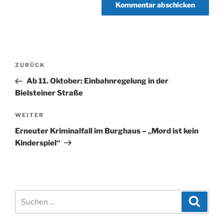
Beitragsnavigation
Vorheriger
ZURÜCK
Beitrag
Ab 11. Oktober: Einbahnregelung in der
Bielsteiner Straße
Nächster
WEITER
Beitrag
Erneuter Kriminalfall im Burghaus – „Mord ist kein
Kinderspiel“
Suchen
Suche
nach: