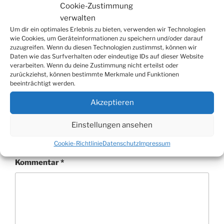
Cookie-Zustimmung
verwalten
Um dir ein optimales Erlebnis zu bieten, verwenden wir Technologien
wie Cookies, um Geräteinformationen zu speichern und/oder darauf
zuzugreifen. Wenn du diesen Technologien zustimmst, können wir
Daten wie das Surfverhalten oder eindeutige IDs auf dieser Website
KATEGORIEN
AKTUELLES
,
BILDERSERIEN
,
verarbeiten. Wenn du deine Zustimmung nicht erteilst oder
VERANSTALTUNGSBERICHTE
zurückziehst, können bestimmte Merkmale und Funktionen
beeinträchtigt werden.
Akzeptieren
Schreibe einen Kommentar
Einstellungen ansehen
Deine E-Mail-Adresse wird nicht veröffentlicht.
Erforderliche Felder sind mit
*
markiert
Cookie-Richtlinie
Datenschutz
Impressum
Kommentar
*