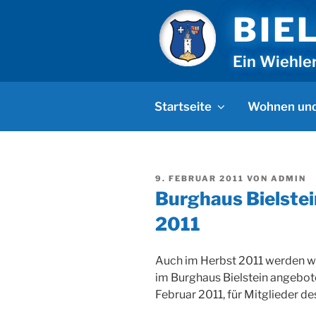
Zum
BIE
Inhalt
springen
Ein Wiehle
Startseite
Wohnen und
VERÖFFENTLICHT
9. FEBRUAR 2011
VON
ADMIN
AM
Burghaus Bielste
2011
Auch im Herbst 2011 werden wi
im Burghaus Bielstein angebot
Februar 2011, für Mitglieder de