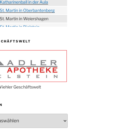
Katharinenball in der Aula
St. Martin in Oberbantenberg
St. Martin in Weiershagen
St. Martin in Bielstein
„DÜX“ im Burghaus
SCHÄFTSWELT
Proklamation der Tollitäten
Konzert Bielsteiner Männerchor
Volkstrauertag am Ehrenmal
Anknipsfest an der
Oberbantenberger Kirche
Adventskonzert Frauenchor
iehler Geschäftswelt
Oberbantenberg
Burghaus im Advent
N
Adventsfeier im Ev. Gemeindehaus
Herbstprogramm Burghaus
Bielstein
Weihnachtsmarkt rund um die