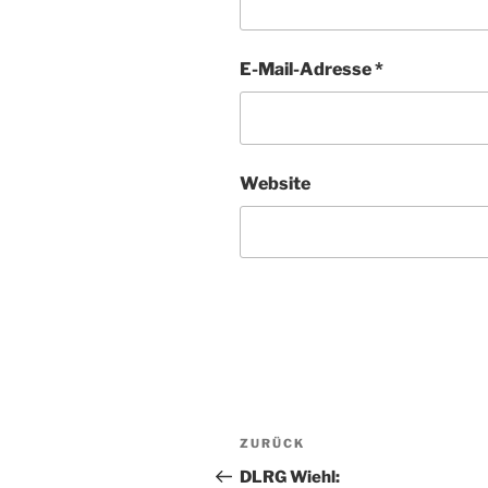
E-Mail-Adresse
*
Website
Beitragsnavigation
Vorheriger
ZURÜCK
Beitrag
DLRG Wiehl: