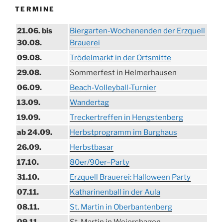
TERMINE
21.06. bis
Biergarten-Wochenenden der Erzquell
30.08.
Brauerei
09.08.
Trödelmarkt in der Ortsmitte
29.08.
Sommerfest in Helmerhausen
06.09.
Beach-Volleyball-Turnier
13.09.
Wandertag
19.09.
Treckertreffen in Hengstenberg
ab 24.09.
Herbstprogramm im Burghaus
26.09.
Herbstbasar
17.10.
80er/90er–Party
31.10.
Erzquell Brauerei: Halloween Party
07.11.
Katharinenball in der Aula
08.11.
St. Martin in Oberbantenberg
09.11.
St. Martin in Weiershagen