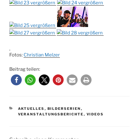
Fotos:
Christian Melzer
Beitrag teilen:
KATEGORIEN
AKTUELLES
,
BILDERSERIEN
,
VERANSTALTUNGSBERICHTE
,
VIDEOS