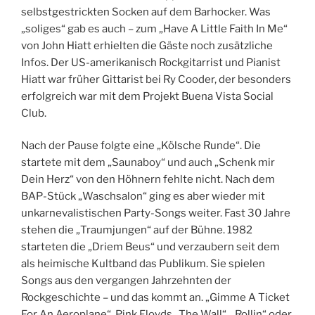
selbstgestrickten Socken auf dem Barhocker. Was
„soliges“ gab es auch – zum „Have A Little Faith In Me“
von John Hiatt erhielten die Gäste noch zusätzliche
Infos. Der US-amerikanisch Rockgitarrist und Pianist
Hiatt war früher Gittarist bei Ry Cooder, der besonders
erfolgreich war mit dem Projekt Buena Vista Social
Club.
Nach der Pause folgte eine „Kölsche Runde“. Die
startete mit dem „Saunaboy“ und auch „Schenk mir
Dein Herz“ von den Höhnern fehlte nicht. Nach dem
BAP-Stück „Waschsalon“ ging es aber wieder mit
unkarnevalistischen Party-Songs weiter. Fast 30 Jahre
stehen die „Traumjungen“ auf der Bühne. 1982
starteten die „Driem Beus“ und verzaubern seit dem
als heimische Kultband das Publikum. Sie spielen
Songs aus den vergangen Jahrzehnten der
Rockgeschichte – und das kommt an. „Gimme A Ticket
For An Aeroplane“, Pink Floyds „The Wall“, „Rollin“ oder