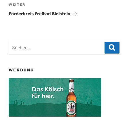
Nächster
WEITER
Beitrag
Förderkreis Freibad Bielstein
Suchen
Suche
nach:
WERBUNG