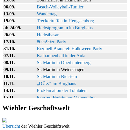
06.09.
Beach-Volleyball-Turnier
13.09.
Wandertag
19.09.
Treckertreffen in Hengstenberg
ab 24.09.
Herbstprogramm im Burghaus
26.09.
Herbstbasar
17.10.
80er/90er–Party
31.10.
Erzquell Brauerei: Halloween Party
07.11.
Katharinenball in der Aula
08.11.
St. Martin in Oberbantenberg
09.11.
St. Martin in Weiershagen
10.11.
St. Martin in Bielstein
11.11.
„DÜX“ im Burghaus
14.11.
Proklamation der Tollitäten
15.11.
Konzert Bielsteiner Männerchor
15.11.
Volkstrauertag am Ehrenmal
Wiehler Geschäftswelt
27.11.
Anknipsfest an der Oberbantenberger Kirche
29.11.
Adventskonzert Frauenchor Oberbantenberg
ab 01.12.
Burghaus im Advent
Übersicht
der Wiehler Geschäftswelt