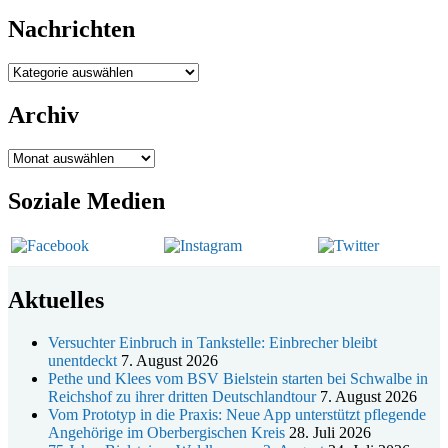
06.12.
Adventsfeier im Ev. Gemeindehaus
Nachrichten
24.09. bis 10.12.
Herbstprogramm Burghaus Bielstein
19. u. 20.12.
Weihnachtsmarkt rund um die Burg
Nachrichten
Archiv
Archiv
Soziale Medien
Aktuelles
Versuchter Einbruch in Tankstelle: Einbrecher bleibt
unentdeckt
7. August 2026
Pethe und Klees vom BSV Bielstein starten bei Schwalbe in
Reichshof zu ihrer dritten Deutschlandtour
7. August 2026
Vom Prototyp in die Praxis: Neue App unterstützt pflegende
Angehörige im Oberbergischen Kreis
28. Juli 2026