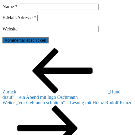
Name
*
E-Mail-Adresse
*
Website
Beitragsnavigation
Vorheriger
Beitrag
Zurück
„Hand
drauf“ – ein Abend mit Ingo Oschmann
Nächster
Weiter
„Vor Gebrauch schütteln“ – Lesung mit Heinz Rudolf Kunze
Beitrag