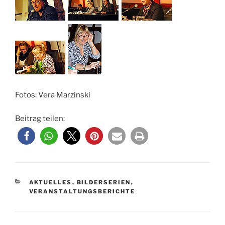
Fotos: Vera Marzinski
Beitrag teilen:
KATEGORIEN
AKTUELLES
,
BILDERSERIEN
,
VERANSTALTUNGSBERICHTE