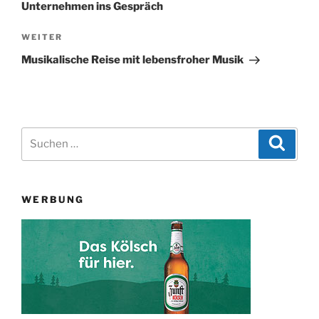
Unternehmen ins Gespräch
Nächster
WEITER
Beitrag
Musikalische Reise mit lebensfroher Musik
Suchen
Suche
nach:
WERBUNG