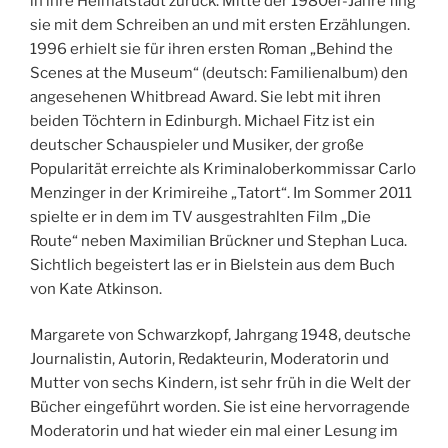
in ihre Heimatstadt zurück. Mitte der 1980er-Jahre fing
sie mit dem Schreiben an und mit ersten Erzählungen.
1996 erhielt sie für ihren ersten Roman „Behind the
Scenes at the Museum“ (deutsch: Familienalbum) den
angesehenen Whitbread Award. Sie lebt mit ihren
beiden Töchtern in Edinburgh. Michael Fitz ist ein
deutscher Schauspieler und Musiker, der große
Popularität erreichte als Kriminaloberkommissar Carlo
Menzinger in der Krimireihe „Tatort“. Im Sommer 2011
spielte er in dem im TV ausgestrahlten Film „Die
Route“ neben Maximilian Brückner und Stephan Luca.
Sichtlich begeistert las er in Bielstein aus dem Buch
von Kate Atkinson.
Margarete von Schwarzkopf, Jahrgang 1948, deutsche
Journalistin, Autorin, Redakteurin, Moderatorin und
Mutter von sechs Kindern, ist sehr früh in die Welt der
Bücher eingeführt worden. Sie ist eine hervorragende
Moderatorin und hat wieder ein mal einer Lesung im