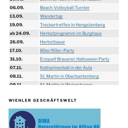
06.09.
Beach-Volleyball-Turnier
13.09.
Wandertag
19.09.
Treckertreffen in Hengstenberg
ab 24.09.
Herbstprogramm im Burghaus
26.09.
Herbstbasar
17.10.
80er/90er–Party
31.10.
Erzquell Brauerei: Halloween Party
07.11.
Katharinenball in der Aula
08.11.
St. Martin in Oberbantenberg
09.11.
St. Martin in Weiershagen
10.11.
St. Martin in Bielstein
WIEHLER GESCHÄFTSWELT
11.11.
„DÜX“ im Burghaus
14.11.
Proklamation der Tollitäten
15.11.
Konzert Bielsteiner Männerchor
15.11.
Volkstrauertag am Ehrenmal