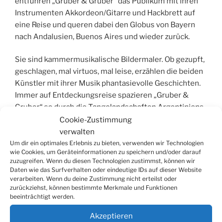
entführen „Gruber & Gruber“ das Publikum mit ihren
Instrumenten Akkordeon/Gitarre und Hackbrett auf
eine Reise und queren dabei den Globus von Bayern
nach Andalusien, Buenos Aires und wieder zurück.
Sie sind kammermusikalische Bildermaler. Ob gezupft,
geschlagen, mal virtuos, mal leise, erzählen die beiden
Künstler mit ihrer Musik phantasievolle Geschichten.
Immer auf Entdeckungsreise spazieren „Gruber &
Gruber“ so durch die Tangolandschaften Argentiniens,
genauso wie durch die Welt der Klassik, des Jazz oder
Cookie-Zustimmung
der höfischen Musik.
verwalten
Um dir ein optimales Erlebnis zu bieten, verwenden wir Technologien
wie Cookies, um Geräteinformationen zu speichern und/oder darauf
Klassik trifft bayerischen Flamenco! So heißt das neue
zuzugreifen. Wenn du diesen Technologien zustimmst, können wir
Programm der Brüder Rainer und Thomas Gruber.
Daten wie das Surfverhalten oder eindeutige IDs auf dieser Website
Diese Mischung lädt nicht nur zum Genießen ein, sie
verarbeiten. Wenn du deine Zustimmung nicht erteilst oder
zurückziehst, können bestimmte Merkmale und Funktionen
brachte ihnen auch Auszeichnungen – durch die Yehudi
beeinträchtigt werden.
Menuhin Initiative und auch den bayerischen
Kulturpreis 2010 in der Sparte Kunst.
Akzeptieren