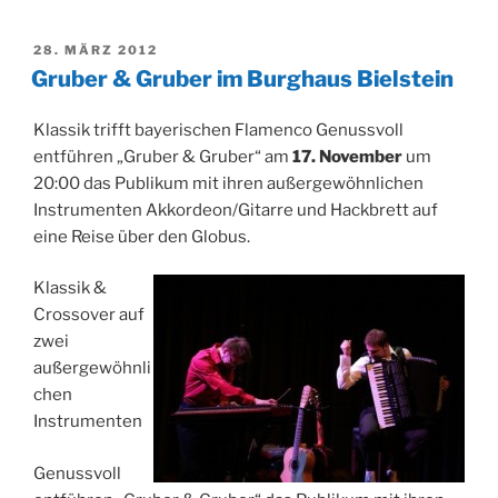
VERÖFFENTLICHT
28. MÄRZ 2012
AM
Gruber & Gruber im Burghaus Bielstein
Klassik trifft bayerischen Flamenco Genussvoll
entführen „Gruber & Gruber“ am
17. November
um
20:00 das Publikum mit ihren außergewöhnlichen
Instrumenten Akkordeon/Gitarre und Hackbrett auf
eine Reise über den Globus.
Klassik &
Crossover auf
zwei
außergewöhnli
chen
Instrumenten
Genussvoll