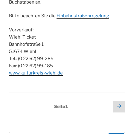
Buchstaben an.
Bitte beachten Sie die
Einbahnstraßenregelung
.
Vorverkauf:
Wiehl Ticket
Bahnhofstraße 1
51674 Wiehl
Tel.: (0 22 62) 99-285
Fax: (0 22 62) 99-185
www.kulturkreis-wiehl.de
Seitennummerierung
Näch
Seite
1
Seit
der
Beiträge