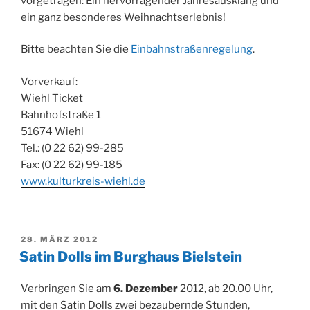
vorgetragen: Ein hervorragender Jahresausklang und
ein ganz besonderes Weihnachtserlebnis!
Bitte beachten Sie die
Einbahnstraßenregelung
.
Vorverkauf:
Wiehl Ticket
Bahnhofstraße 1
51674 Wiehl
Tel.: (0 22 62) 99-285
Fax: (0 22 62) 99-185
www.kulturkreis-wiehl.de
VERÖFFENTLICHT
28. MÄRZ 2012
AM
Satin Dolls im Burghaus Bielstein
Verbringen Sie am
6. Dezember
2012, ab 20.00 Uhr,
mit den Satin Dolls zwei bezaubernde Stunden,