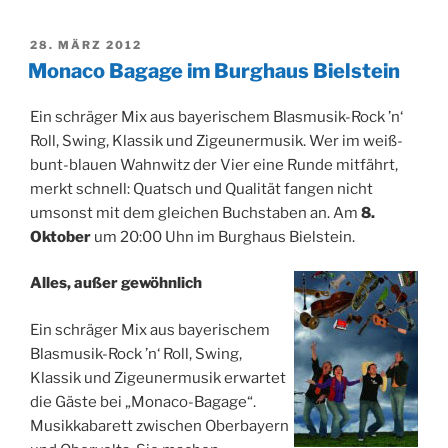
VERÖFFENTLICHT
28. MÄRZ 2012
AM
Monaco Bagage im Burghaus Bielstein
Ein schräger Mix aus bayerischem Blasmusik-Rock ’n‘
Roll, Swing, Klassik und Zigeunermusik. Wer im weiß-
bunt-blauen Wahnwitz der Vier eine Runde mitfährt,
merkt schnell: Quatsch und Qualität fangen nicht
umsonst mit dem gleichen Buchstaben an. Am
8.
Oktober
um 20:00 Uhn im Burghaus Bielstein.
Alles, außer gewöhnlich
Ein schräger Mix aus bayerischem
Blasmusik-Rock ’n‘ Roll, Swing,
Klassik und Zigeunermusik erwartet
die Gäste bei „Monaco-Bagage“.
Musikkabarett zwischen Oberbayern