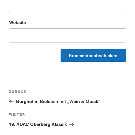
Website
Beitragsnavigation
Vorheriger
ZURÜCK
Beitrag
Burghof in Bielstein mit „Wein & Musik“
Nächster
WEITER
Beitrag
19. ADAC Oberberg Klassik