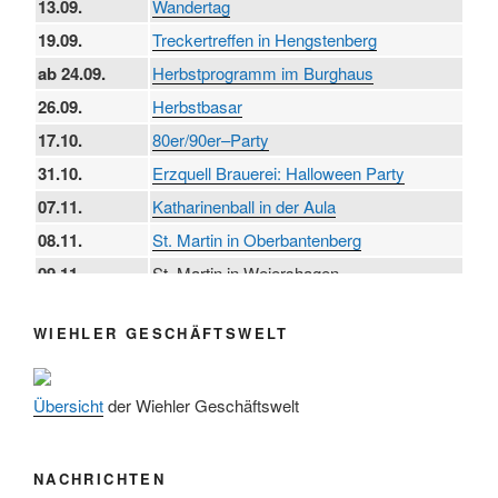
13.09.
Wandertag
19.09.
Treckertreffen in Hengstenberg
ab 24.09.
Herbstprogramm im Burghaus
26.09.
Herbstbasar
17.10.
80er/90er–Party
31.10.
Erzquell Brauerei: Halloween Party
07.11.
Katharinenball in der Aula
08.11.
St. Martin in Oberbantenberg
09.11.
St. Martin in Weiershagen
10.11.
St. Martin in Bielstein
WIEHLER GESCHÄFTSWELT
11.11.
„DÜX“ im Burghaus
14.11.
Proklamation der Tollitäten
Übersicht
der Wiehler Geschäftswelt
15.11.
Konzert Bielsteiner Männerchor
15.11.
Volkstrauertag am Ehrenmal
Anknipsfest an der Oberbantenberger
NACHRICHTEN
27.11.