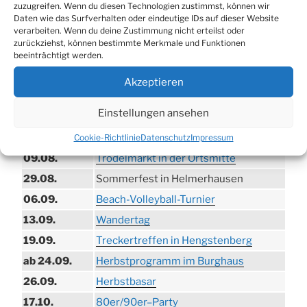
zuzugreifen. Wenn du diesen Technologien zustimmst, können wir
Daten wie das Surfverhalten oder eindeutige IDs auf dieser Website
verarbeiten. Wenn du deine Zustimmung nicht erteilst oder
zurückziehst, können bestimmte Merkmale und Funktionen
beeinträchtigt werden.
Akzeptieren
TERMINE
Einstellungen ansehen
21.06. bis
Biergarten-Wochenenden der Erzquell
30.08.
Brauerei
Cookie-Richtlinie
Datenschutz
Impressum
09.08.
Trödelmarkt in der Ortsmitte
29.08.
Sommerfest in Helmerhausen
06.09.
Beach-Volleyball-Turnier
13.09.
Wandertag
19.09.
Treckertreffen in Hengstenberg
ab 24.09.
Herbstprogramm im Burghaus
26.09.
Herbstbasar
17.10.
80er/90er–Party