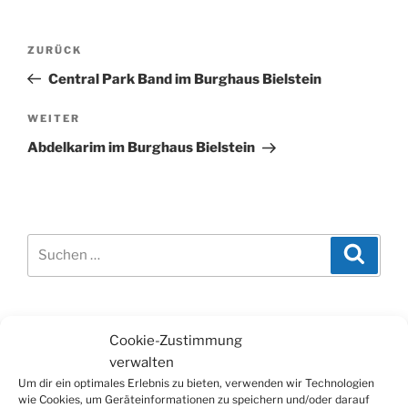
Beitragsnavigation
Vorheriger
ZURÜCK
Beitrag
Central Park Band im Burghaus Bielstein
Nächster
WEITER
Beitrag
Abdelkarim im Burghaus Bielstein
Suchen
Suche
nach:
WERBUNG
Cookie-Zustimmung
verwalten
Um dir ein optimales Erlebnis zu bieten, verwenden wir Technologien
wie Cookies, um Geräteinformationen zu speichern und/oder darauf