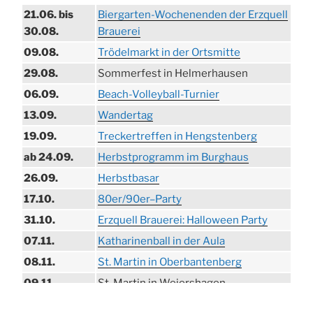
21.06. bis
Biergarten-Wochenenden der Erzquell
30.08.
Brauerei
09.08.
Trödelmarkt in der Ortsmitte
29.08.
Sommerfest in Helmerhausen
06.09.
Beach-Volleyball-Turnier
13.09.
Wandertag
19.09.
Treckertreffen in Hengstenberg
ab 24.09.
Herbstprogramm im Burghaus
26.09.
Herbstbasar
17.10.
80er/90er–Party
31.10.
Erzquell Brauerei: Halloween Party
07.11.
Katharinenball in der Aula
08.11.
St. Martin in Oberbantenberg
09.11.
St. Martin in Weiershagen
10.11.
St. Martin in Bielstein