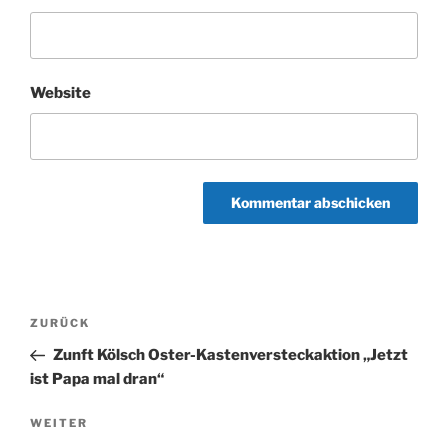
Website
Beitragsnavigation
Vorheriger
ZURÜCK
Beitrag
Zunft Kölsch Oster-Kastenversteckaktion „Jetzt
ist Papa mal dran“
Nächster
WEITER