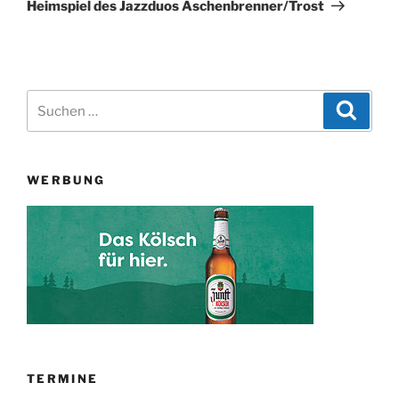
Beitrag
Heimspiel des Jazzduos Aschenbrenner/Trost
Suchen
Suche
nach:
WERBUNG
TERMINE