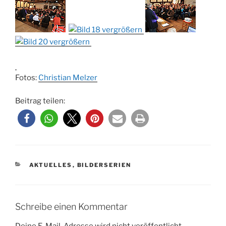
Fotos:
Christian Melzer
Beitrag teilen:
KATEGORIEN
AKTUELLES
,
BILDERSERIEN
Schreibe einen Kommentar
Deine E-Mail-Adresse wird nicht veröffentlicht.