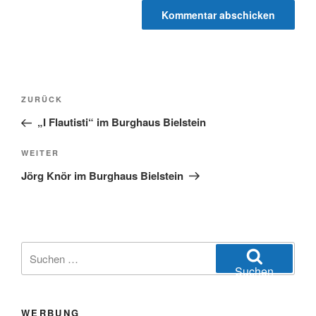
Beitragsnavigation
Vorheriger
ZURÜCK
Beitrag
„I Flautisti“ im Burghaus Bielstein
Nächster
WEITER
Beitrag
Jörg Knör im Burghaus Bielstein
Suchen
nach:
Suchen
WERBUNG