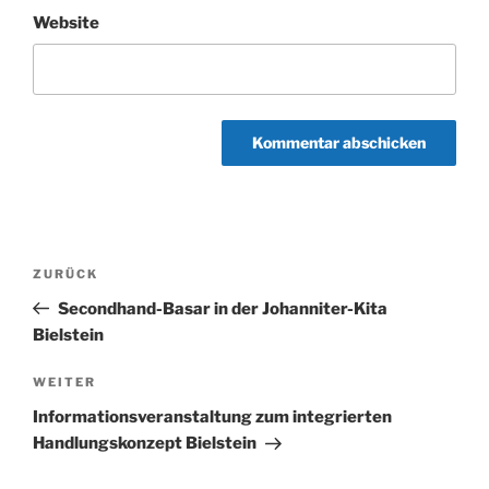
Website
Beitragsnavigation
Vorheriger
ZURÜCK
Beitrag
Secondhand-Basar in der Johanniter-Kita
Bielstein
Nächster
WEITER
Beitrag
Informationsveranstaltung zum integrierten
Handlungskonzept Bielstein