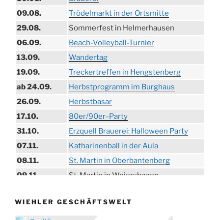
09.08.
Trödelmarkt in der Ortsmitte
29.08.
Sommerfest in Helmerhausen
06.09.
Beach-Volleyball-Turnier
13.09.
Wandertag
19.09.
Treckertreffen in Hengstenberg
ab 24.09.
Herbstprogramm im Burghaus
26.09.
Herbstbasar
17.10.
80er/90er–Party
31.10.
Erzquell Brauerei: Halloween Party
07.11.
Katharinenball in der Aula
08.11.
St. Martin in Oberbantenberg
09.11.
St. Martin in Weiershagen
10.11.
St. Martin in Bielstein
WIEHLER GESCHÄFTSWELT
11.11.
„DÜX“ im Burghaus
14.11.
Proklamation der Tollitäten