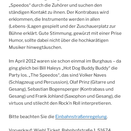
„Speedos“ durch die Zuhörer und suchen den
ständigen Kontakt zu ihnen. Der Kontrabass wird
erklommen, die Instrumente werden in allen
(Lebens-)Lagen gespielt und der Zuschauerplatz zur
Bühne erklärt. Gute Stimmung, gewürzt mit einer Prise
Humor, sollte dabei nicht über die hochkarätigen
Musiker hinwegtäuschen.
Im April 2012 waren sie schon einmal im Burghaus – da
ging gleich bei Bill Haleys „Hot Dog Buddy Buddy“ die
Party los. „The Speedos“, das sind Volker Naves
(Schlagzeug und Percussion), Olaf Prinz (Gitarre und
Gesang), Sebastian Bogensperger (Kontrabass und
Gesang) und Frank Johland (Saxophon und Gesang), die
virtuos und stilecht den Rock’n Roll interpretieren.
Bitte beachten Sie die
Einbahnstraßenregelung
.
Vorverkauf: Wiehl Ticket, Bahnhofstraße 1, 51674