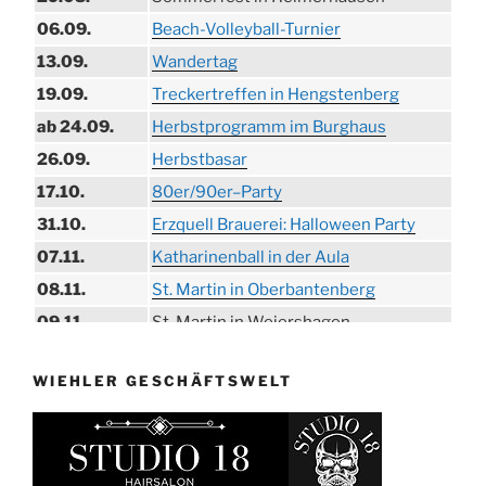
06.09.
Beach-Volleyball-Turnier
13.09.
Wandertag
19.09.
Treckertreffen in Hengstenberg
ab 24.09.
Herbstprogramm im Burghaus
26.09.
Herbstbasar
17.10.
80er/90er–Party
31.10.
Erzquell Brauerei: Halloween Party
07.11.
Katharinenball in der Aula
08.11.
St. Martin in Oberbantenberg
09.11.
St. Martin in Weiershagen
10.11.
St. Martin in Bielstein
WIEHLER GESCHÄFTSWELT
11.11.
„DÜX“ im Burghaus
14.11.
Proklamation der Tollitäten
15.11.
Konzert Bielsteiner Männerchor
15.11.
Volkstrauertag am Ehrenmal