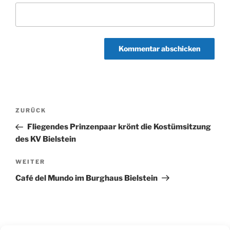
Beitragsnavigation
Vorheriger
ZURÜCK
Beitrag
Fliegendes Prinzenpaar krönt die Kostümsitzung
des KV Bielstein
Nächster
WEITER
Beitrag
Café del Mundo im Burghaus Bielstein