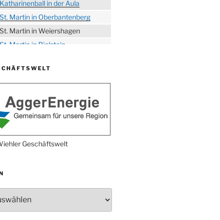
Katharinenball in der Aula
St. Martin in Oberbantenberg
St. Martin in Weiershagen
St. Martin in Bielstein
„DÜX“ im Burghaus
SCHÄFTSWELT
Proklamation der Tollitäten
Konzert Bielsteiner Männerchor
Volkstrauertag am Ehrenmal
Anknipsfest an der
Oberbantenberger Kirche
Adventskonzert Frauenchor
iehler Geschäftswelt
Oberbantenberg
Burghaus im Advent
N
Adventsfeier im Ev. Gemeindehaus
Herbstprogramm Burghaus
Bielstein
Weihnachtsmarkt rund um die