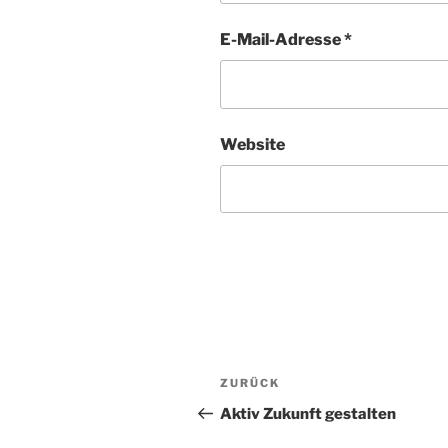
E-Mail-Adresse
*
Website
Beitragsnavigation
Vorheriger
ZURÜCK
Beitrag
Aktiv Zukunft gestalten