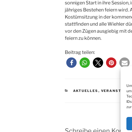
sonnigen Start in ihre Session, 
jähriges Bestehen feiern wird.
Kostümsitzung in der kommen
stattfinden und alle Wiehler d
vor den Zügen ausgiebig mit 
feiern zu können.
Beitrag teilen:
Um 
KATEGORIEN
um 
AKTUELLES
,
VERANSTALT
Tec
IDs
zur
Schreibe einen Komm