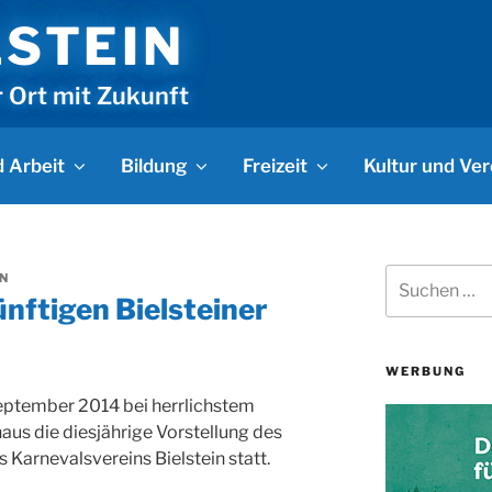
LSTEIN
r Ort mit Zukunft
 Arbeit
Bildung
Freizeit
Kultur und Ver
Suchen
N
nach:
ünftigen Bielsteiner
WERBUNG
eptember 2014 bei herrlichstem
us die diesjährige Vorstellung des
arnevalsvereins Bielstein statt.