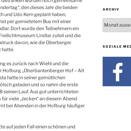
ien Getränken wurden noch gemeinsame
ndertag“, den dieses Jahr die beiden
ARCHIV
h und Udo Kern geplant haben,
Archiv
hst per gemietetem Bus mit einer
dlar. Dort wurde den Teilnehmern ein
eilichtmuseum Lindlar zuteil und die
ndruck davon, wie die Oberberger
SOZIALE ME
 hatte.
ng es zurück nach Wiehl und die
er Hofburg „Oberbantenberger Hof – Alt
sta hatte in seiner gemütlichen
Kölsch geladen und so nahm die erste
B seinen Lauf. Aus gut unterrichteten
 für viele „Jecken“ an diesem Abend
mt bei Abenden in der Hofburg häufiger
te auf jeden Fall einen schönen und