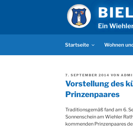
Zum
BIE
Inhalt
springen
Ein Wiehle
Startseite
Wohnen und
VERÖFFENTLICHT
7. SEPTEMBER 2014
VON
ADMI
AM
Vorstellung des k
Prinzenpaares
Traditionsgemäß fand am 6. S
Sonnenschein am Wiehler Ratha
kommenden Prinzenpaares des K