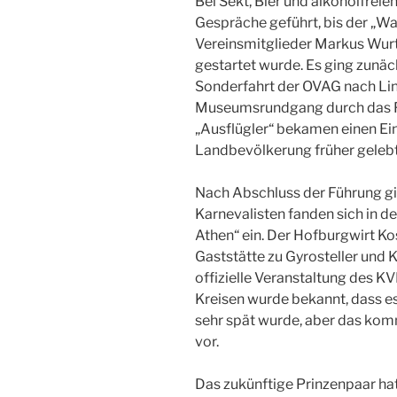
Bei Sekt, Bier und alkoholfre
Gespräche geführt, bis der „Wa
Vereinsmitglieder Markus Wurt
gestartet wurde. Es ging zunäc
Sonderfahrt der OVAG nach Lin
Museumsrundgang durch das Fr
„Ausflügler“ bekamen einen Ei
Landbevölkerung früher gelebt
Nach Abschluss der Führung gi
Karnevalisten fanden sich in d
Athen“ ein. Der Hofburgwirt Ko
Gaststätte zu Gyrosteller und 
offizielle Veranstaltung des KV
Kreisen wurde bekannt, dass es
sehr spät wurde, aber das kom
vor.
Das zukünftige Prinzenpaar hat