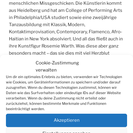
menschlichen Missgeschicken. Die Künstlerin kommt
aus Heidelberg und hat am College of Performing Arts
in Philadelphia/USA studiert sowie eine zweijährige
Tanzausbildung mit Klassik, Modern,
Kontaktimprovisation, Contemporary, Flamenco, Afro-
Haitian in New York absolviert. Und all das fließt auch in
ihre Kunstfigur Rosemie Warth. Was diese aber ganz
besonders macht – das sie dies mit viel Herzblut
zelebriert. Denn das ist sofort spürbar und macht sie
Cookie-Zustimmung
so umwerfend.
verwalten
Um dir ein optimales Erlebnis zu bieten, verwenden wir Technologien
Und um was geht es eigentlich letztendlich? „Rosemie
wie Cookies, um Geräteinformationen zu speichern und/oder darauf
zuzugreifen. Wenn du diesen Technologien zustimmst, können wir
– sonst nix …“ zeigt den Gästen teilweise einen Spiegel.
Daten wie das Surfverhalten oder eindeutige IDs auf dieser Website
So einen Spiegel in den sie schaut, als sie ein
verarbeiten. Wenn du deine Zustimmung nicht erteilst oder
Geschenk auf der Bühne findet – mit einem Spiegel
zurückziehst, können bestimmte Merkmale und Funktionen
beeinträchtigt werden.
drauf. Und darin sieht sie sich selbst und kommentiert
dies mit „das ist wohl eine alte Schachtel – wie ich!“.
Akzeptieren
Leicht verklemmt oder auch enthemmt tanzend,
immer Sinn suchend und mit einer grandiosen Mimik –