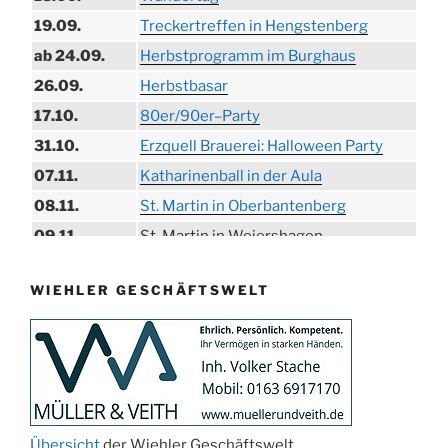
19.09.
Treckertreffen in Hengstenberg
ab 24.09.
Herbstprogramm im Burghaus
26.09.
Herbstbasar
17.10.
80er/90er–Party
31.10.
Erzquell Brauerei: Halloween Party
07.11.
Katharinenball in der Aula
08.11.
St. Martin in Oberbantenberg
09.11.
St. Martin in Weiershagen
10.11.
St. Martin in Bielstein
WIEHLER GESCHÄFTSWELT
11.11.
„DÜX“ im Burghaus
14.11.
Proklamation der Tollitäten
15.11.
Konzert Bielsteiner Männerchor
15.11.
Volkstrauertag am Ehrenmal
Anknipsfest an der Oberbantenberger
27.11.
Kirche
Übersicht
der Wiehler Geschäftswelt