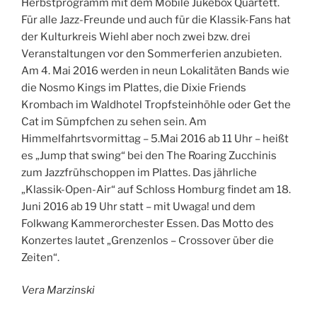
Herbstprogramm mit dem Mobile Jukebox Quartett.
Für alle Jazz-Freunde und auch für die Klassik-Fans hat
der Kulturkreis Wiehl aber noch zwei bzw. drei
Veranstaltungen vor den Sommerferien anzubieten.
Am 4. Mai 2016 werden in neun Lokalitäten Bands wie
die Nosmo Kings im Plattes, die Dixie Friends
Krombach im Waldhotel Tropfsteinhöhle oder Get the
Cat im Sümpfchen zu sehen sein. Am
Himmelfahrtsvormittag – 5.Mai 2016 ab 11 Uhr – heißt
es „Jump that swing“ bei den The Roaring Zucchinis
zum Jazzfrühschoppen im Plattes. Das jährliche
„Klassik-Open-Air“ auf Schloss Homburg findet am 18.
Juni 2016 ab 19 Uhr statt – mit Uwaga! und dem
Folkwang Kammerorchester Essen. Das Motto des
Konzertes lautet „Grenzenlos – Crossover über die
Zeiten“.
Vera Marzinski