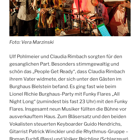
Foto: Vera Marzinski
Ulf Pohlmeier und Claudia Rimbach sorgten für den
gesanglichen Part. Besonders stimmgewaltig und
schön das „People Get Ready“, dass Claudia Rimbach
ihrem Vater widmete, der sich unter den Gästen im
Burghaus Bielstein befand. Es ging fast wie beim
Lionel Richie Burghaus-Party mit Funky Flares „All
Night Long“ (zumindest bis fast 23 Uhr) mit den Funky
Flares. Insgesamt neun Musiker füllten die Bühne vor
ausverkauftem Haus. Zum Bläsersatz und den beiden
Vokalisten steuerten Keyboarder Guido Hendrichs,
Gitarrist Patrick Winckler und die Rhythmus-Gruppe –
Roman Fuchß (Bass) und Volker Reichling (Schlagzeug)