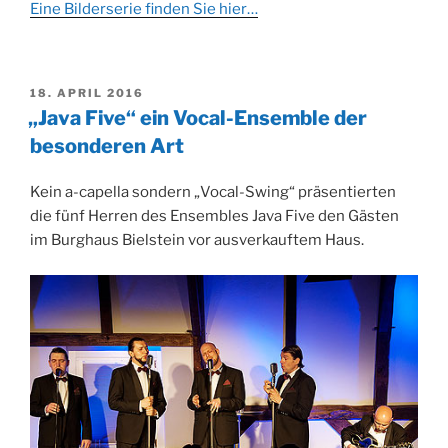
Eine Bilderserie finden Sie hier…
VERÖFFENTLICHT
18. APRIL 2016
AM
„Java Five“ ein Vocal-Ensemble der
besonderen Art
Kein a-capella sondern „Vocal-Swing“ präsentierten
die fünf Herren des Ensembles Java Five den Gästen
im Burghaus Bielstein vor ausverkauftem Haus.