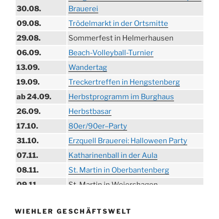
30.08.
Brauerei
09.08.
Trödelmarkt in der Ortsmitte
29.08.
Sommerfest in Helmerhausen
06.09.
Beach-Volleyball-Turnier
13.09.
Wandertag
19.09.
Treckertreffen in Hengstenberg
ab 24.09.
Herbstprogramm im Burghaus
26.09.
Herbstbasar
17.10.
80er/90er–Party
31.10.
Erzquell Brauerei: Halloween Party
07.11.
Katharinenball in der Aula
08.11.
St. Martin in Oberbantenberg
09.11.
St. Martin in Weiershagen
10.11.
St. Martin in Bielstein
WIEHLER GESCHÄFTSWELT
11.11.
„DÜX“ im Burghaus