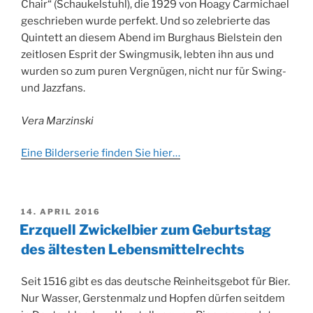
Chair“ (Schaukelstuhl), die 1929 von Hoagy Carmichael
geschrieben wurde perfekt. Und so zelebrierte das
Quintett an diesem Abend im Burghaus Bielstein den
zeitlosen Esprit der Swingmusik, lebten ihn aus und
wurden so zum puren Vergnügen, nicht nur für Swing-
und Jazzfans.
Vera Marzinski
Eine Bilderserie finden Sie hier…
VERÖFFENTLICHT
14. APRIL 2016
AM
Erzquell Zwickelbier zum Geburtstag
des ältesten Lebensmittelrechts
Seit 1516 gibt es das deutsche Reinheitsgebot für Bier.
Nur Wasser, Gerstenmalz und Hopfen dürfen seitdem