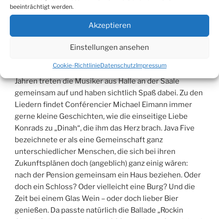
beeinträchtigt werden.
I doin“, mit dem die Frage nach dem „Wie geht es Dir?“
sehr interessant beantwortet wird. Das „Twee, twee,
Akzeptieren
twee, twa, twoo“ sollte das Publikum doch mal als
Antwort testen, rieten sie. Ihr „japanisches Volkslied
Einstellungen ansehen
auf Englisch“ entpuppte sich als „Nagasaki“ und mit
Cookie-Richtlinie
Datenschutz
Impressum
Java Five ging es auch nach „China Town“. Seit 15
Jahren treten die Musiker aus Halle an der Saale
gemeinsam auf und haben sichtlich Spaß dabei. Zu den
Liedern findet Conférencier Michael Eimann immer
gerne kleine Geschichten, wie die einseitige Liebe
Konrads zu „Dinah“, die ihm das Herz brach. Java Five
bezeichnete er als eine Gemeinschaft ganz
unterschiedlicher Menschen, die sich bei ihren
Zukunftsplänen doch (angeblich) ganz einig wären:
nach der Pension gemeinsam ein Haus beziehen. Oder
doch ein Schloss? Oder vielleicht eine Burg? Und die
Zeit bei einem Glas Wein – oder doch lieber Bier
genießen. Da passte natürlich die Ballade „Rockin