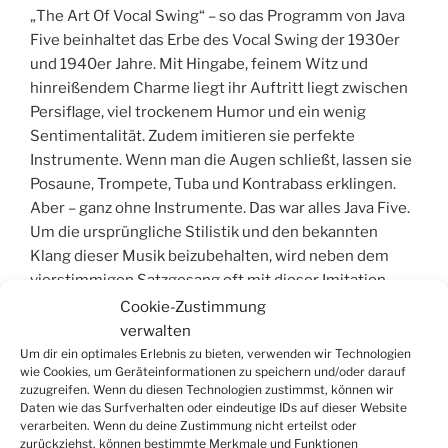
„The Art Of Vocal Swing“ – so das Programm von Java
Five beinhaltet das Erbe des Vocal Swing der 1930er
und 1940er Jahre. Mit Hingabe, feinem Witz und
hinreißendem Charme liegt ihr Auftritt liegt zwischen
Persiflage, viel trockenem Humor und ein wenig
Sentimentalität. Zudem imitieren sie perfekte
Instrumente. Wenn man die Augen schließt, lassen sie
Posaune, Trompete, Tuba und Kontrabass erklingen.
Aber – ganz ohne Instrumente. Das war alles Java Five.
Um die ursprüngliche Stilistik und den bekannten
Klang dieser Musik beizubehalten, wird neben dem
vierstimmigen Satzgesang oft mit dieser Imitation
gearbeitet.
Cookie-Zustimmung
verwalten
Homogenität, Musikalität und eine Portion Humor in
Um dir ein optimales Erlebnis zu bieten, verwenden wir Technologien
wie Cookies, um Geräteinformationen zu speichern und/oder darauf
der Interpretation der Standards – wie „Sweet Georgia
zuzugreifen. Wenn du diesen Technologien zustimmst, können wir
Brown“, „Some Of These Days“ oder der „Tiger Rag“ –
Daten wie das Surfverhalten oder eindeutige IDs auf dieser Website
zeichnen das Auftreten der Gruppe aus. Wie die
verarbeiten. Wenn du deine Zustimmung nicht erteilst oder
zurückziehst, können bestimmte Merkmale und Funktionen
legendären Mills Brothers singen sie auch das „How’m