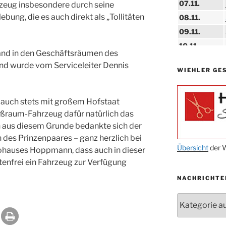
07.11.
zeug insbesondere durch seine
ebung, die es auch direkt als „Tollitäten
08.11.
09.11.
10.11.
and in den Geschäftsräumen des
11.11.
d wurde vom Serviceleiter Dennis
WIEHLER GE
14.11.
15.11.
r auch stets mit großem Hofstaat
15.11.
roßraum-Fahrzeug dafür natürlich das
27.11.
h aus diesem Grunde bedankte sich der
des Prinzenpaares – ganz herzlich bei
29.11.
Übersicht
der W
ohauses Hoppmann, dass auch in dieser
tenfrei ein Fahrzeug zur Verfügung
ab 01.12.
NACHRICHTE
06.12.
24.09. bis
Nachrichten
10.12.
19. u. 20.12.