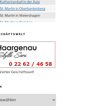
Katharinenball in der Aula
St. Martin in Oberbantenberg
St. Martin in Weiershagen
St. Martin in Bielstein
„DÜX“ im Burghaus
SCHÄFTSWELT
Proklamation der Tollitäten
Konzert Bielsteiner Männerchor
Volkstrauertag am Ehrenmal
Anknipsfest an der
Oberbantenberger Kirche
Adventskonzert Frauenchor
iehler Geschäftswelt
Oberbantenberg
Burghaus im Advent
N
Adventsfeier im Ev. Gemeindehaus
Herbstprogramm Burghaus
Bielstein
Weihnachtsmarkt rund um die