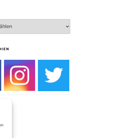
Burg
DIEN
en
r