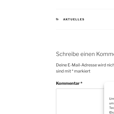
KATEGORIEN
AKTUELLES
Schreibe einen Komm
Deine E-Mail-Adresse wird nicht
sind mit
*
markiert
Kommentar
*
Um 
um 
Tec
IDs