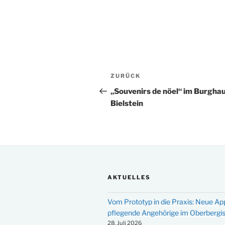
Beitragsnavigation
Vorheriger
ZURÜCK
Beitrag
„Souvenirs de nöel“ im Burgha
Bielstein
AKTUELLES
Vom Prototyp in die Praxis: Neue Ap
pflegende Angehörige im Oberbergi
28. Juli 2026