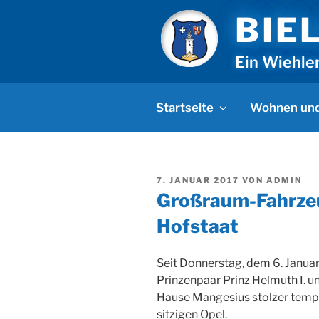
Zum
BIE
Inhalt
springen
Ein Wiehle
Startseite
Wohnen und
VERÖFFENTLICHT
7. JANUAR 2017
VON
ADMIN
AM
Großraum-Fahrzeu
Hofstaat
Seit Donnerstag, dem 6. Januar
Prinzenpaar Prinz Helmuth I. u
Hause Mangesius stolzer tempo
sitzigen Opel.