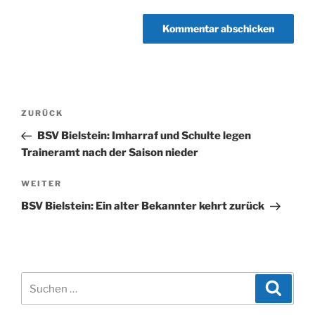
Beitragsnavigation
Vorheriger
ZURÜCK
Beitrag
BSV Bielstein: Imharraf und Schulte legen
Traineramt nach der Saison nieder
Nächster
WEITER
Beitrag
BSV Bielstein: Ein alter Bekannter kehrt zurück
Suchen
Suche
nach: