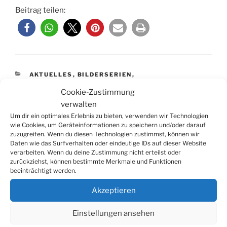
Beitrag teilen:
KATEGORIEN
AKTUELLES
,
BILDERSERIEN
,
VERANSTALTUNGSBERICHTE
Cookie-Zustimmung
verwalten
Um dir ein optimales Erlebnis zu bieten, verwenden wir Technologien
Schreibe einen Kommentar
wie Cookies, um Geräteinformationen zu speichern und/oder darauf
zuzugreifen. Wenn du diesen Technologien zustimmst, können wir
Daten wie das Surfverhalten oder eindeutige IDs auf dieser Website
Deine E-Mail-Adresse wird nicht veröffentlicht.
verarbeiten. Wenn du deine Zustimmung nicht erteilst oder
Erforderliche Felder sind mit
*
markiert
zurückziehst, können bestimmte Merkmale und Funktionen
beeinträchtigt werden.
Kommentar
*
Akzeptieren
Einstellungen ansehen