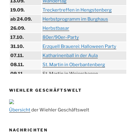
13.09.
Wandertag
19.09.
Treckertreffen in Hengstenberg
ab 24.09.
Herbstprogramm im Burghaus
26.09.
Herbstbasar
17.10.
80er/90er–Party
31.10.
Erzquell Brauerei: Halloween Party
07.11.
Katharinenball in der Aula
08.11.
St. Martin in Oberbantenberg
09.11.
St. Martin in Weiershagen
10.11.
St. Martin in Bielstein
WIEHLER GESCHÄFTSWELT
11.11.
„DÜX“ im Burghaus
14.11.
Proklamation der Tollitäten
Übersicht
der Wiehler Geschäftswelt
15.11.
Konzert Bielsteiner Männerchor
15.11.
Volkstrauertag am Ehrenmal
Anknipsfest an der Oberbantenberger
NACHRICHTEN
27.11.
Kirche