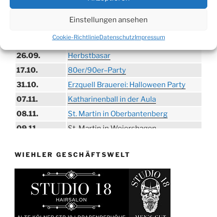
13.09.
Wandertag
Einstellungen ansehen
19.09.
Treckertreffen in Hengstenberg
Cookie-Richtlinie
Datenschutz
Impressum
ab 24.09.
Herbstprogramm im Burghaus
26.09.
Herbstbasar
17.10.
80er/90er–Party
31.10.
Erzquell Brauerei: Halloween Party
07.11.
Katharinenball in der Aula
08.11.
St. Martin in Oberbantenberg
09.11.
St. Martin in Weiershagen
10.11.
St. Martin in Bielstein
WIEHLER GESCHÄFTSWELT
11.11.
„DÜX“ im Burghaus
14.11.
Proklamation der Tollitäten
15.11.
Konzert Bielsteiner Männerchor
15.11.
Volkstrauertag am Ehrenmal
Anknipsfest an der Oberbantenberger