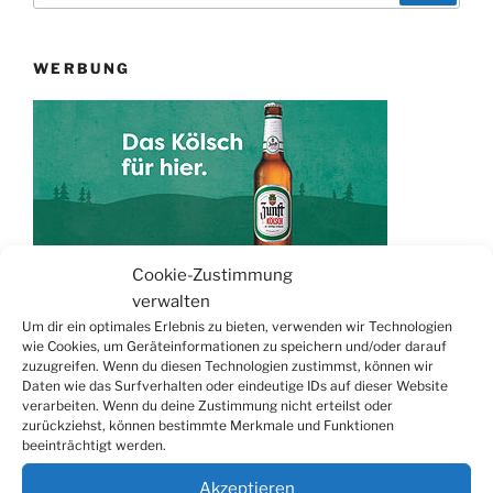
WERBUNG
Cookie-Zustimmung
verwalten
TERMINE
Um dir ein optimales Erlebnis zu bieten, verwenden wir Technologien
wie Cookies, um Geräteinformationen zu speichern und/oder darauf
21.06. bis
Biergarten-Wochenenden der Erzquell
zuzugreifen. Wenn du diesen Technologien zustimmst, können wir
Daten wie das Surfverhalten oder eindeutige IDs auf dieser Website
30.08.
Brauerei
verarbeiten. Wenn du deine Zustimmung nicht erteilst oder
09.08.
Trödelmarkt in der Ortsmitte
zurückziehst, können bestimmte Merkmale und Funktionen
beeinträchtigt werden.
29.08.
Sommerfest in Helmerhausen
06.09.
Beach-Volleyball-Turnier
Akzeptieren