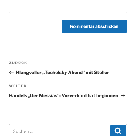
Beitragsnavigation
Vorheriger
ZURÜCK
Beitrag
Klangvoller „Tucholsky Abend“ mit Steller
Nächster
WEITER
Beitrag
Händels „Der Messias“: Vorverkauf hat begonnen
Suchen
Suche
nach: