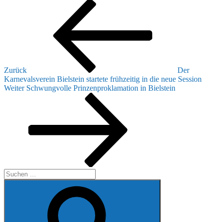
Beitragsnavigation
Vorheriger
Beitrag
Zurück
Der
Karnevalsverein Bielstein startete frühzeitig in die neue Session
Nächster
Weiter
Schwungvolle Prinzenproklamation in Bielstein
Beitrag
Suchen
nach:
Suchen