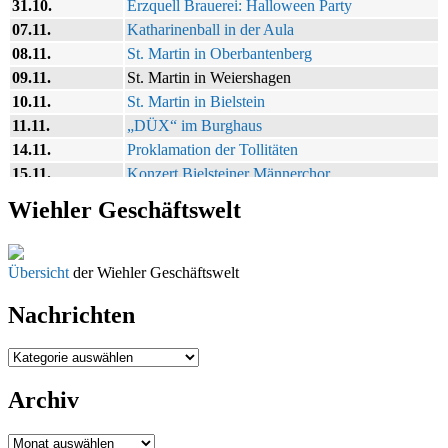
31.10.
Erzquell Brauerei: Halloween Party
07.11.
Katharinenball in der Aula
08.11.
St. Martin in Oberbantenberg
09.11.
St. Martin in Weiershagen
10.11.
St. Martin in Bielstein
11.11.
„DÜX“ im Burghaus
14.11.
Proklamation der Tollitäten
15.11.
Konzert Bielsteiner Männerchor
15.11.
Volkstrauertag am Ehrenmal
Wiehler Geschäftswelt
27.11.
Anknipsfest an der Oberbantenberger Kirche
29.11.
Adventskonzert Frauenchor Oberbantenberg
ab 01.12.
Burghaus im Advent
Übersicht
der Wiehler Geschäftswelt
06.12.
Adventsfeier im Ev. Gemeindehaus
Nachrichten
24.09. bis 10.12.
Herbstprogramm Burghaus Bielstein
19. u. 20.12.
Weihnachtsmarkt rund um die Burg
Nachrichten
Archiv
Archiv