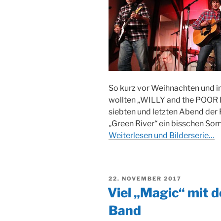
So kurz vor Weihnachten und i
wollten „WILLY and the POOR 
siebten und letzten Abend der 
„Green River“ ein bisschen So
Weiterlesen und Bilderserie…
VERÖFFENTLICHT
22. NOVEMBER 2017
AM
Viel „Magic“ mit d
Band