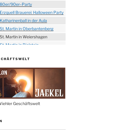
80er/90er–Party
Erzquell Brauerei: Halloween Party
Katharinenball in der Aula
St. Martin in Oberbantenberg
St. Martin in Weiershagen
St. Martin in Bielstein
„DÜX“ im Burghaus
SCHÄFTSWELT
Proklamation der Tollitäten
Konzert Bielsteiner Männerchor
Volkstrauertag am Ehrenmal
Anknipsfest an der
Oberbantenberger Kirche
Adventskonzert Frauenchor
iehler Geschäftswelt
Oberbantenberg
Burghaus im Advent
N
Adventsfeier im Ev. Gemeindehaus