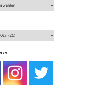
Herbstprogramm Burghaus
Bielstein
Weihnachtsmarkt rund um die
Burg
DIEN