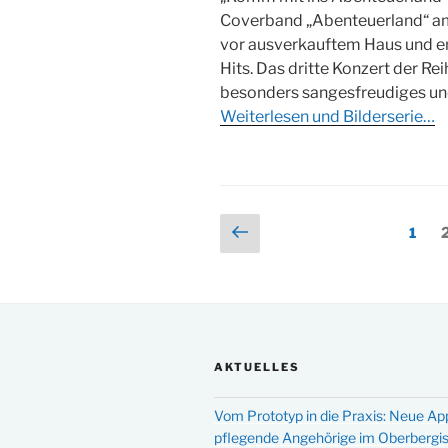
Coverband „Abenteuerland“ a
vor ausverkauftem Haus und en
Hits. Das dritte Konzert der Rei
besonders sangesfreudiges und
Weiterlesen und Bilderserie…
Seitennummerieru
Vorherige
Seite
S
1
Seite
der
Beiträge
AKTUELLES
Vom Prototyp in die Praxis: Neue Ap
pflegende Angehörige im Oberbergi