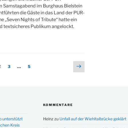
m Samstagabend im Burghaus Bielstein
tführten die Gäste in das Land der PUR-
he „Seven Nights of Tribute“ hatte ein
 textsicheres Publikum angelockt.
ng
Nächste
eite
Seite
Seite
2
3
…
5
Seite
KOMMENTARE
p unterstützt
Heinz
zu
Unfall auf der Wiehltalbrücke geklärt
schen Kreis