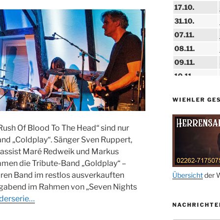
17.10.
31.10.
07.11.
08.11.
09.11.
10.11.
11.11.
WIEHLER GE
14.11.
15.11.
 Rush Of Blood To The Head“ sind nur
15.11.
and „Coldplay“. Sänger Sven Ruppert,
27.11.
Bassist Maré Redweik und Markus
mmen die Tribute-Band „Goldplay“ –
dären Band im restlos ausverkauften
29.11.
Übersicht
der W
agabend im Rahmen von „Seven Nights
ab 01.12.
lderserie…
NACHRICHTE
06.12.