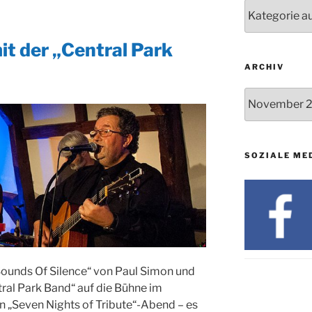
24.09. bis
Nachrichten
10.12.
19. u. 20.12.
it der „Central Park
ARCHIV
Archiv
SOZIALE ME
 „Sounds Of Silence“ von Paul Simon und
tral Park Band“ auf die Bühne im
n „Seven Nights of Tribute“-Abend – es