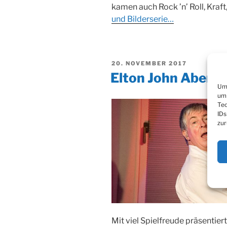
kamen auch Rock ’n’ Roll, Kraf
und Bilderserie…
VERÖFFENTLICHT
20. NOVEMBER 2017
AM
Elton John Abend
Um 
um 
Tec
IDs
zur
Mit viel Spielfreude präsenti