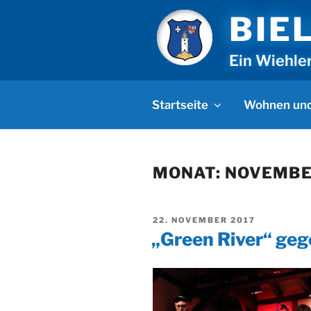
Zum
BIE
Inhalt
springen
Ein Wiehle
Startseite
Wohnen und
MONAT:
NOVEMBE
VERÖFFENTLICHT
22. NOVEMBER 2017
AM
„Green River“ ge