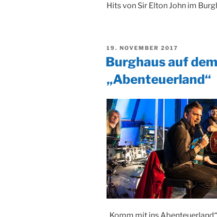
Hits von Sir Elton John im Burg
VERÖFFENTLICHT
19. NOVEMBER 2017
AM
Burghaus auf dem
„Abenteuerland“
„Komm mit ins Abenteuerland“,