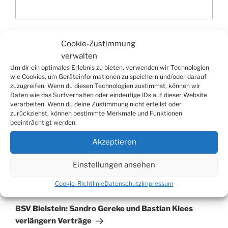
Website
Cookie-Zustimmung
verwalten
Um dir ein optimales Erlebnis zu bieten, verwenden wir Technologien
wie Cookies, um Geräteinformationen zu speichern und/oder darauf
zuzugreifen. Wenn du diesen Technologien zustimmst, können wir
Daten wie das Surfverhalten oder eindeutige IDs auf dieser Website
verarbeiten. Wenn du deine Zustimmung nicht erteilst oder
zurückziehst, können bestimmte Merkmale und Funktionen
beeinträchtigt werden.
Akzeptieren
Beitragsnavigation
Vorheriger
ZURÜCK
Einstellungen ansehen
Beitrag
Band „Obst & Gemüse“ vor dem Haus Kranenberg
Cookie-Richtlinie
Datenschutz
Impressum
Nächster
WEITER
Beitrag
BSV Bielstein: Sandro Gereke und Bastian Klees
verlängern Verträge