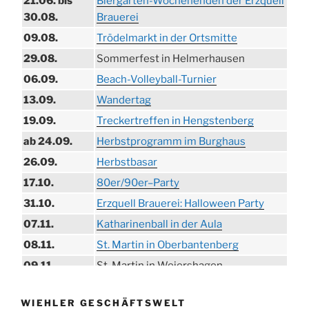
21.06. bis
Biergarten-Wochenenden der Erzquell
30.08.
Brauerei
09.08.
Trödelmarkt in der Ortsmitte
29.08.
Sommerfest in Helmerhausen
06.09.
Beach-Volleyball-Turnier
13.09.
Wandertag
19.09.
Treckertreffen in Hengstenberg
ab 24.09.
Herbstprogramm im Burghaus
26.09.
Herbstbasar
17.10.
80er/90er–Party
31.10.
Erzquell Brauerei: Halloween Party
07.11.
Katharinenball in der Aula
08.11.
St. Martin in Oberbantenberg
09.11.
St. Martin in Weiershagen
10.11.
St. Martin in Bielstein
WIEHLER GESCHÄFTSWELT
11.11.
„DÜX“ im Burghaus