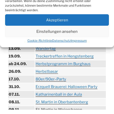
TERMINE
verarbeiten. Wenn du deine Zustimmung nicht erteilst oder
zurückziehst, können bestimmte Merkmale und Funktionen
beeinträchtigt werden.
21.06. bis
Biergarten-Wochenenden der Erzquell
30.08.
Brauerei
Akzeptieren
09.08.
Trödelmarkt in der Ortsmitte
Einstellungen ansehen
29.08.
Sommerfest in Helmerhausen
Cookie-Richtlinie
Datenschutz
Impressum
06.09.
Beach-Volleyball-Turnier
13.09.
Wandertag
19.09.
Treckertreffen in Hengstenberg
ab 24.09.
Herbstprogramm im Burghaus
26.09.
Herbstbasar
17.10.
80er/90er–Party
31.10.
Erzquell Brauerei: Halloween Party
07.11.
Katharinenball in der Aula
08.11.
St. Martin in Oberbantenberg
09.11.
St. Martin in Weiershagen