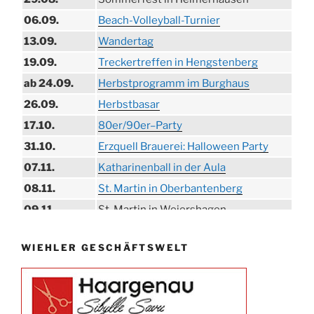
06.09.
Beach-Volleyball-Turnier
13.09.
Wandertag
19.09.
Treckertreffen in Hengstenberg
ab 24.09.
Herbstprogramm im Burghaus
26.09.
Herbstbasar
17.10.
80er/90er–Party
31.10.
Erzquell Brauerei: Halloween Party
07.11.
Katharinenball in der Aula
08.11.
St. Martin in Oberbantenberg
09.11.
St. Martin in Weiershagen
10.11.
St. Martin in Bielstein
WIEHLER GESCHÄFTSWELT
11.11.
„DÜX“ im Burghaus
14.11.
Proklamation der Tollitäten
15.11.
Konzert Bielsteiner Männerchor