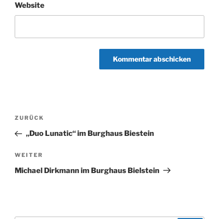
Website
Beitragsnavigation
Vorheriger
ZURÜCK
Beitrag
„Duo Lunatic“ im Burghaus Biestein
Nächster
WEITER
Beitrag
Michael Dirkmann im Burghaus Bielstein