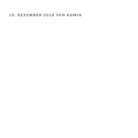
VERÖFFENTLICHT
10. DEZEMBER 2018
VON
ADMIN
AM