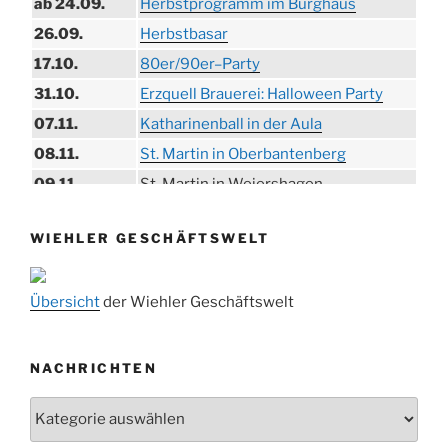
ab 24.09.
Herbstprogramm im Burghaus
26.09.
Herbstbasar
17.10.
80er/90er–Party
31.10.
Erzquell Brauerei: Halloween Party
07.11.
Katharinenball in der Aula
08.11.
St. Martin in Oberbantenberg
09.11.
St. Martin in Weiershagen
10.11.
St. Martin in Bielstein
WIEHLER GESCHÄFTSWELT
11.11.
„DÜX“ im Burghaus
14.11.
Proklamation der Tollitäten
Übersicht
der Wiehler Geschäftswelt
15.11.
Konzert Bielsteiner Männerchor
15.11.
Volkstrauertag am Ehrenmal
Anknipsfest an der Oberbantenberger
NACHRICHTEN
27.11.
Kirche
Nachrichten
Adventskonzert Frauenchor
29.11.
Oberbantenberg