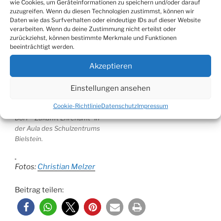
Dorf – Zukunft Ehrenamt“ in
der Aula des Schulzentrums
wie Cookies, um Geräteinformationen zu speichern und/oder darauf
der Aula des Schulzentrums
Bielstein.
zuzugreifen. Wenn du diesen Technologien zustimmst, können wir
Daten wie das Surfverhalten oder eindeutige IDs auf dieser Website
Bielstein.
verarbeiten. Wenn du deine Zustimmung nicht erteilst oder
zurückziehst, können bestimmte Merkmale und Funktionen
beeinträchtigt werden.
Akzeptieren
Einstellungen ansehen
Cookie-Richtlinie
Datenschutz
Impressum
WiehlGespräche „Zukunft
Dorf – Zukunft Ehrenamt“ in
der Aula des Schulzentrums
Bielstein.
Fotos:
Christian Melzer
Beitrag teilen: