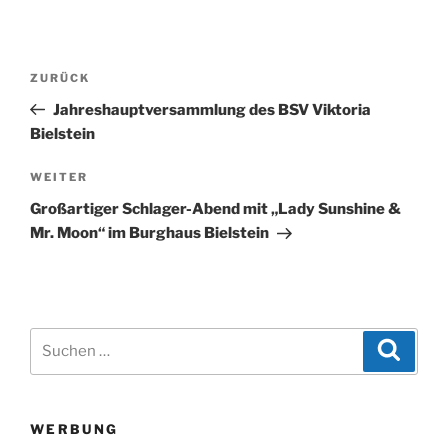
Beitragsnavigation
Vorheriger
ZURÜCK
Beitrag
Jahreshauptversammlung des BSV Viktoria
Bielstein
Nächster
WEITER
Beitrag
Großartiger Schlager-Abend mit „Lady Sunshine &
Mr. Moon“ im Burghaus Bielstein
Suchen
Suche
nach:
WERBUNG