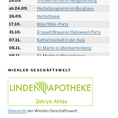
19.09.
Treckertreffen in Hengstenberg
ab 24.09.
Herbstprogramm im Burghaus
26.09.
Herbstbasar
17.10.
80er/90er–Party
31.10.
Erzquell Brauerei: Halloween Party
07.11.
Katharinenball in der Aula
08.11.
St. Martin in Oberbantenberg
09.11.
St. Martin in Weiershagen
10.11.
St. Martin in Bielstein
WIEHLER GESCHÄFTSWELT
11.11.
„DÜX“ im Burghaus
14.11.
Proklamation der Tollitäten
15.11.
Konzert Bielsteiner Männerchor
15.11.
Volkstrauertag am Ehrenmal
Anknipsfest an der Oberbantenberger
27.11.
Kirche
Übersicht
der Wiehler Geschäftswelt
Adventskonzert Frauenchor