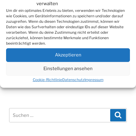
verwalten
Um dir ein optimales Erlebnis zu bieten, verwenden wir Technologien
wie Cookies, um Geräteinformationen zu speichern und/oder darauf
Beitragsnavigation
zuzugreifen. Wenn du diesen Technologien zustimmst, können wir
Vorheriger
ZURÜCK
Daten wie das Surfverhalten oder eindeutige IDs auf dieser Website
verarbeiten. Wenn du deine Zustimmung nicht erteilst oder
Beitrag
Steigende Corona-Infektionen: Reiserückkehrer
zurückziehst, können bestimmte Merkmale und Funktionen
müssen sich über den Virusmelder beim
beeinträchtigt werden.
Gesundheitsamt melden
Akzeptieren
Nächster
WEITER
Einstellungen ansehen
Beitrag
Tennisfreunde Bielstein: Im letzten Medenspiel ging
es für die Herren 50 nach Köln
Cookie-Richtlinie
Datenschutz
Impressum
Suchen
Suche
nach: