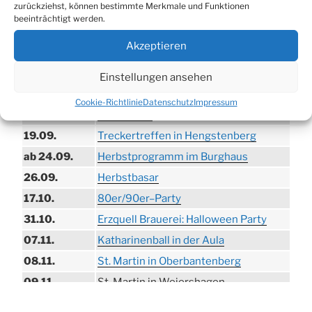
zurückziehst, können bestimmte Merkmale und Funktionen
21.06. bis
Biergarten-Wochenenden der Erzquell
beeinträchtigt werden.
30.08.
Brauerei
Akzeptieren
09.08.
Trödelmarkt in der Ortsmitte
29.08.
Sommerfest in Helmerhausen
Einstellungen ansehen
06.09.
Beach-Volleyball-Turnier
Cookie-Richtlinie
Datenschutz
Impressum
13.09.
Wandertag
19.09.
Treckertreffen in Hengstenberg
ab 24.09.
Herbstprogramm im Burghaus
26.09.
Herbstbasar
17.10.
80er/90er–Party
31.10.
Erzquell Brauerei: Halloween Party
07.11.
Katharinenball in der Aula
08.11.
St. Martin in Oberbantenberg
09.11.
St. Martin in Weiershagen
10.11.
St. Martin in Bielstein