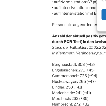
zur
• auf Normalstation: 67 (=)
• auf Intensivstation ohne Beat
• auf Intensivstation mit Beatmu
Personen in angeordneter Quar
Anzahl der aktuell positiv ge
durch PCR-Test) in den krei
Stand der Fallzahlen: 21.02.20
In Klammern: Veränderung zum
Bergneustadt: 358 (+43)
Engelskirchen: 271 (+45)
Gummersbach: 726 (+94)
Hückeswagen: 265 (+47)
Lindlar: 253 (+41)
Marienheide: 241 (+41)
Morsbach: 232 (+35)
Nümbrecht: 272 (+32)