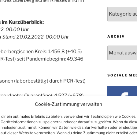
 des Oberbergischen Kreises sind im
24.09. bis
Nachrichten
10.12.
 im Kurzüberblick:
19. u. 20.12.
22, 00:00 Uhr
 Stand 20.02.2022, 00:00 Uhr
ARCHIV
Archiv
berbergischen Kreis: 1.456,8 (+40,5)
CR-Test) seit Pandemiebeginn: 49.346
SOZIALE ME
sonen (laborbestätigt durch PCR-Test)
angeordneter Quarantäne): 4.527 (+678)
antäne entlassen: 44.460 (-381)
Cookie-Zustimmung verwalten
dir ein optimales Erlebnis zu bieten, verwenden wir Technologien wie Cookies,
Geräteinformationen zu speichern und/oder darauf zuzugreifen. Wenn du dies
nnen und Oberberger (PCR-Test) in
hnologien zustimmst, können wir Daten wie das Surfverhalten oder eindeutige
befinden sich:
 auf dieser Website verarbeiten. Wenn du deine Zustimmung nicht erteilst ode