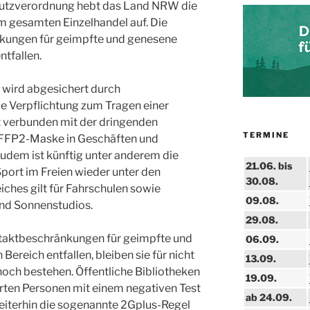
utzverordnung hebt das Land NRW die
gesamten Einzelhandel auf. Die
kungen für geimpfte und genesene
ntfallen.
 wird abgesichert durch
 Verpflichtung zum Tragen einer
t verbunden mit der dringenden
TERMINE
 FFP2-Maske in Geschäften und
Zudem ist künftig unter anderem die
21.06. bis
ort im Freien wieder unter den
30.08.
ches gilt für Fahrschulen sowie
09.08.
und Sonnenstudios.
29.08.
taktbeschränkungen für geimpfte und
06.09.
ereich entfallen, bleiben sie für nicht
13.09.
ch bestehen. Öffentliche Bibliotheken
19.09.
rten Personen mit einem negativen Test
ab 24.09.
weiterhin die sogenannte 2Gplus-Regel