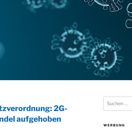
Suchen
nach:
tzverordnung: 2G-
andel aufgehoben
WERBUNG