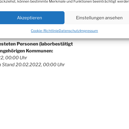
ückziehst, können bestimmte Merkmale und Funktionen beeinträchtigt werden
mung: 2 (=)
ng: 11 (=)
Akzeptieren
Einstellungen ansehen
antäne: 6.311 (+383)
Cookie-Richtlinie
Datenschutz
Impressum
testeten Personen (laborbestätigt
sangehörigen Kommunen:
22, 00:00 Uhr
 Stand 20.02.2022, 00:00 Uhr