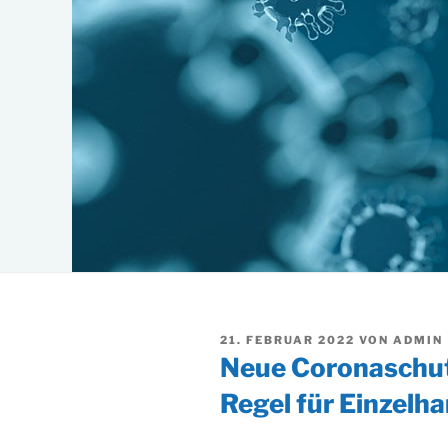
VERÖFFENTLICHT
21. FEBRUAR 2022
VON
ADMIN
AM
Neue Coronaschu
Regel für Einzelh