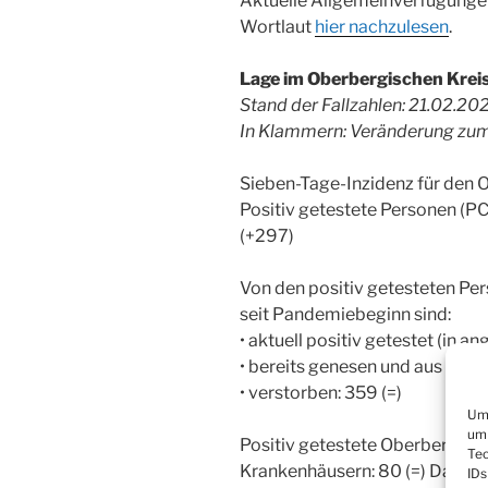
Aktuelle Allgemeinverfügungen
Wortlaut
hier nachzulesen
.
Lage im Oberbergischen Kreis
Stand der Fallzahlen: 21.02.20
In Klammern: Veränderung zum
Sieben-Tage-Inzidenz für den O
Positiv getestete Personen (P
(+297)
Von den positiv getesteten Per
seit Pandemiebeginn sind:
• aktuell positiv getestet (in 
• bereits genesen und aus Quar
• verstorben: 359 (=)
Um 
um 
Positiv getestete Oberbergeri
Tec
Krankenhäusern: 80 (=) Davon 
IDs