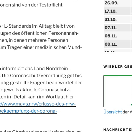
26.09.
en sind von der Testpflicht
17.10.
31.10.
+L-Standards im Alltag bleibt von
07.11.
zeugen des öffentlichen Personennah-
08.11.
umen, in denen mehrere Personen
09.11.
zum Tragen einer medizinischen Mund-
10.11.
11.11.
WIEHLER GE
 informiert das Land Nordrhein-
14.11.
. Die Coronaschutzverordnung gilt bis
15.11.
äufig gestellte Fragen beantwortet der
15.11.
Die jeweils aktuelle Coronaschutz-
ten im Detail kann im Wortlaut hier
27.11.
s://www.mags.nrw/erlasse-des-nrw-
-bekaempfung-der-corona-
29.11.
Übersicht
der W
ab 01.12.
NACHRICHTE
06.12.