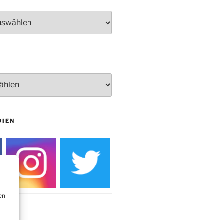
Herbstprogramm Burghaus
Bielstein
Weihnachtsmarkt rund um die
Burg
DIEN
en
r