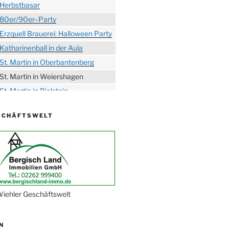
Herbstbasar
80er/90er–Party
Erzquell Brauerei: Halloween Party
Katharinenball in der Aula
St. Martin in Oberbantenberg
St. Martin in Weiershagen
St. Martin in Bielstein
„DÜX“ im Burghaus
SCHÄFTSWELT
Proklamation der Tollitäten
Konzert Bielsteiner Männerchor
Volkstrauertag am Ehrenmal
Anknipsfest an der
Oberbantenberger Kirche
Adventskonzert Frauenchor
iehler Geschäftswelt
Oberbantenberg
Burghaus im Advent
N
Adventsfeier im Ev. Gemeindehaus