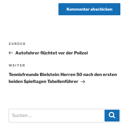
Beitragsnavigation
Vorheriger
ZURÜCK
Beitrag
Autofahrer flüchtet vor der Polizei
Nächster
WEITER
Beitrag
Tennisfreunde Bielstein: Herren 50 nach den ersten
beiden Spieltagen Tabellenführer
Suchen
Suche
nach: