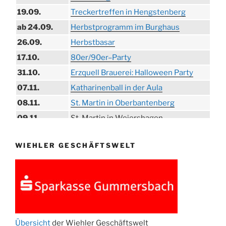
19.09.
Treckertreffen in Hengstenberg
ab 24.09.
Herbstprogramm im Burghaus
26.09.
Herbstbasar
17.10.
80er/90er–Party
31.10.
Erzquell Brauerei: Halloween Party
07.11.
Katharinenball in der Aula
08.11.
St. Martin in Oberbantenberg
09.11.
St. Martin in Weiershagen
10.11.
St. Martin in Bielstein
WIEHLER GESCHÄFTSWELT
11.11.
„DÜX“ im Burghaus
14.11.
Proklamation der Tollitäten
15.11.
Konzert Bielsteiner Männerchor
15.11.
Volkstrauertag am Ehrenmal
Anknipsfest an der Oberbantenberger
27.11.
Kirche
Übersicht
der Wiehler Geschäftswelt