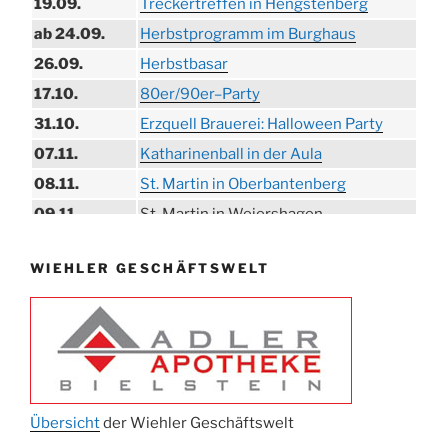
19.09.
Treckertreffen in Hengstenberg
ab 24.09.
Herbstprogramm im Burghaus
26.09.
Herbstbasar
17.10.
80er/90er–Party
31.10.
Erzquell Brauerei: Halloween Party
07.11.
Katharinenball in der Aula
08.11.
St. Martin in Oberbantenberg
09.11.
St. Martin in Weiershagen
10.11.
St. Martin in Bielstein
WIEHLER GESCHÄFTSWELT
11.11.
„DÜX“ im Burghaus
14.11.
Proklamation der Tollitäten
15.11.
Konzert Bielsteiner Männerchor
15.11.
Volkstrauertag am Ehrenmal
Anknipsfest an der Oberbantenberger
27.11.
Kirche
Übersicht
der Wiehler Geschäftswelt