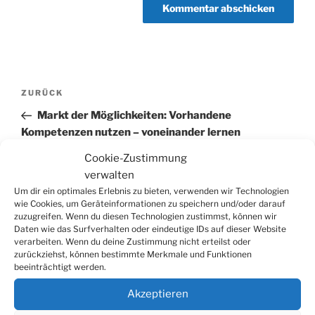
Beitragsnavigation
Vorheriger
ZURÜCK
Beitrag
Markt der Möglichkeiten: Vorhandene
Kompetenzen nutzen – voneinander lernen
Cookie-Zustimmung
Nächster
WEITER
verwalten
Beitrag
Einbruch gescheitert
Um dir ein optimales Erlebnis zu bieten, verwenden wir Technologien
wie Cookies, um Geräteinformationen zu speichern und/oder darauf
zuzugreifen. Wenn du diesen Technologien zustimmst, können wir
Daten wie das Surfverhalten oder eindeutige IDs auf dieser Website
verarbeiten. Wenn du deine Zustimmung nicht erteilst oder
zurückziehst, können bestimmte Merkmale und Funktionen
Suchen
Suche
beeinträchtigt werden.
nach:
Akzeptieren