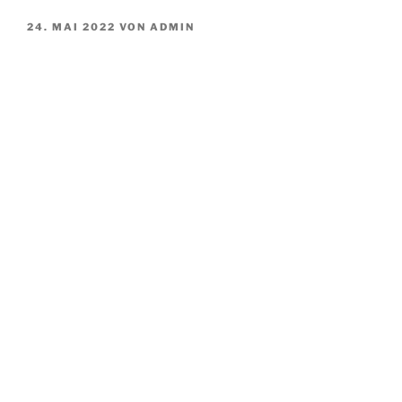
VERÖFFENTLICHT
24. MAI 2022
VON
ADMIN
AM