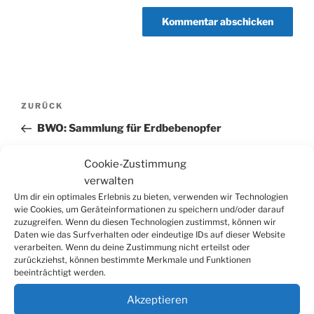
Beitragsnavigation
Vorheriger
ZURÜCK
Beitrag
BWO: Sammlung für Erdbebenopfer
Nächster
WEITER
Cookie-Zustimmung
Beitrag
verwalten
TOB-Umwandlung: Stadt Wiehl beschreitet
Um dir ein optimales Erlebnis zu bieten, verwenden wir Technologien
Klageweg
wie Cookies, um Geräteinformationen zu speichern und/oder darauf
zuzugreifen. Wenn du diesen Technologien zustimmst, können wir
Daten wie das Surfverhalten oder eindeutige IDs auf dieser Website
verarbeiten. Wenn du deine Zustimmung nicht erteilst oder
zurückziehst, können bestimmte Merkmale und Funktionen
Suchen
beeinträchtigt werden.
Suche
nach:
Akzeptieren