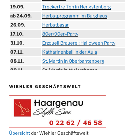
19.09.
Treckertreffen in Hengstenberg
ab 24.09.
Herbstprogramm im Burghaus
26.09.
Herbstbasar
17.10.
80er/90er–Party
31.10.
Erzquell Brauerei: Halloween Party
07.11.
Katharinenball in der Aula
08.11.
St. Martin in Oberbantenberg
09.11.
St. Martin in Weiershagen
10.11.
St. Martin in Bielstein
WIEHLER GESCHÄFTSWELT
11.11.
„DÜX“ im Burghaus
14.11.
Proklamation der Tollitäten
15.11.
Konzert Bielsteiner Männerchor
15.11.
Volkstrauertag am Ehrenmal
Anknipsfest an der Oberbantenberger
27.11.
Kirche
Übersicht
der Wiehler Geschäftswelt