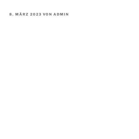
VERÖFFENTLICHT
8. MÄRZ 2023
VON
ADMIN
AM