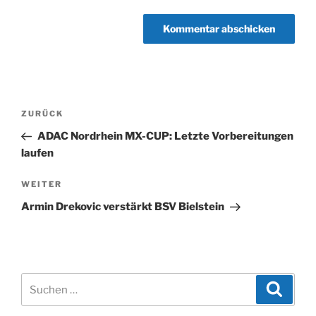
Beitragsnavigation
Vorheriger
ZURÜCK
Beitrag
ADAC Nordrhein MX-CUP: Letzte Vorbereitungen
laufen
Nächster
WEITER
Beitrag
Armin Drekovic verstärkt BSV Bielstein
Suchen
Suche
nach: