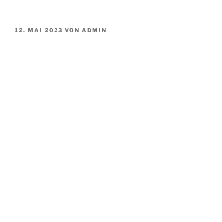
VERÖFFENTLICHT
12. MAI 2023
VON
ADMIN
AM