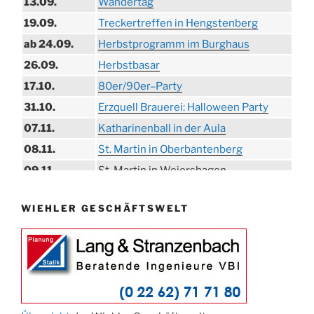
13.09.
Wandertag
19.09.
Treckertreffen in Hengstenberg
ab 24.09.
Herbstprogramm im Burghaus
26.09.
Herbstbasar
17.10.
80er/90er–Party
31.10.
Erzquell Brauerei: Halloween Party
07.11.
Katharinenball in der Aula
08.11.
St. Martin in Oberbantenberg
09.11.
St. Martin in Weiershagen
10.11.
St. Martin in Bielstein
WIEHLER GESCHÄFTSWELT
11.11.
„DÜX“ im Burghaus
14.11.
Proklamation der Tollitäten
15.11.
Konzert Bielsteiner Männerchor
15.11.
Volkstrauertag am Ehrenmal
Anknipsfest an der Oberbantenberger
27.11.
Kirche