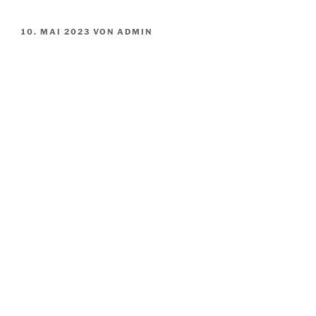
VERÖFFENTLICHT
10. MAI 2023
VON
ADMIN
AM