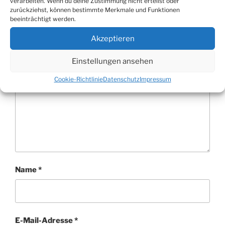
verarbeiten. Wenn du deine Zustimmung nicht erteilst oder
zurückziehst, können bestimmte Merkmale und Funktionen
Erforderliche Felder sind mit
*
markiert
beeinträchtigt werden.
Kommentar
*
Akzeptieren
Einstellungen ansehen
Cookie-Richtlinie
Datenschutz
Impressum
Name
*
E-Mail-Adresse
*