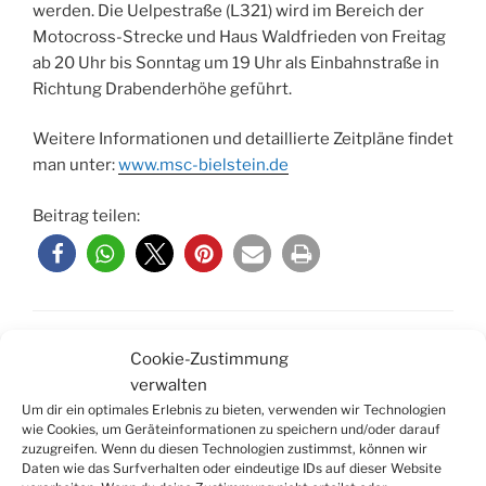
werden. Die Uelpestraße (L321) wird im Bereich der
Motocross-Strecke und Haus Waldfrieden von Freitag
ab 20 Uhr bis Sonntag um 19 Uhr als Einbahnstraße in
Richtung Drabenderhöhe geführt.
Weitere Informationen und detaillierte Zeitpläne findet
man unter:
www.msc-bielstein.de
Beitrag teilen:
KATEGORIEN
AKTUELLES
,
TERMINE
Cookie-Zustimmung
verwalten
Um dir ein optimales Erlebnis zu bieten, verwenden wir Technologien
wie Cookies, um Geräteinformationen zu speichern und/oder darauf
Schreibe einen Kommentar
zuzugreifen. Wenn du diesen Technologien zustimmst, können wir
Daten wie das Surfverhalten oder eindeutige IDs auf dieser Website
Deine E-Mail-Adresse wird nicht veröffentlicht.