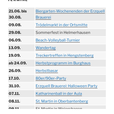
21.06. bis
Biergarten-Wochenenden der Erzquell
30.08.
Brauerei
09.08.
Trödelmarkt in der Ortsmitte
29.08.
Sommerfest in Helmerhausen
06.09.
Beach-Volleyball-Turnier
13.09.
Wandertag
19.09.
Treckertreffen in Hengstenberg
ab 24.09.
Herbstprogramm im Burghaus
26.09.
Herbstbasar
17.10.
80er/90er–Party
31.10.
Erzquell Brauerei: Halloween Party
07.11.
Katharinenball in der Aula
08.11.
St. Martin in Oberbantenberg
09.11.
St. Martin in Weiershagen