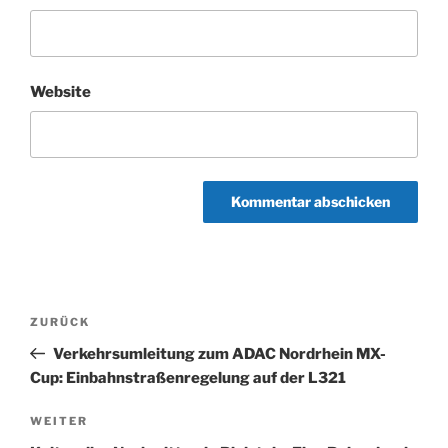
Website
Beitragsnavigation
Vorheriger
ZURÜCK
Beitrag
Verkehrsumleitung zum ADAC Nordrhein MX-
Cup: Einbahnstraßenregelung auf der L321
Nächster
WEITER
Beitrag