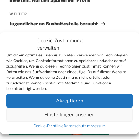
Bielstein: Auf den Spuren der Profis
Nächster
WEITER
Beitrag
Jugendlicher an Bushaltestelle beraubt
Cookie-Zustimmung
verwalten
Um dir ein optimales Erlebnis zu bieten, verwenden wir Technologien
Suchen
Suche
wie Cookies, um Geräteinformationen zu speichern und/oder darauf
nach:
zuzugreifen. Wenn du diesen Technologien zustimmst, können wir
Daten wie das Surfverhalten oder eindeutige IDs auf dieser Website
verarbeiten. Wenn du deine Zustimmung nicht erteilst oder
zurückziehst, können bestimmte Merkmale und Funktionen
WERBUNG
beeinträchtigt werden.
Akzeptieren
Einstellungen ansehen
Cookie-Richtlinie
Datenschutz
Impressum