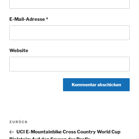
E-Mail-Adresse
*
Website
Beitragsnavigation
Vorheriger
ZURÜCK
Beitrag
UCI E-Mountainbike Cross Country World Cup