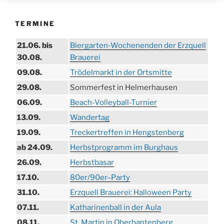
TERMINE
21.06. bis
Biergarten-Wochenenden der Erzquell
30.08.
Brauerei
09.08.
Trödelmarkt in der Ortsmitte
29.08.
Sommerfest in Helmerhausen
06.09.
Beach-Volleyball-Turnier
13.09.
Wandertag
19.09.
Treckertreffen in Hengstenberg
ab 24.09.
Herbstprogramm im Burghaus
26.09.
Herbstbasar
17.10.
80er/90er–Party
31.10.
Erzquell Brauerei: Halloween Party
07.11.
Katharinenball in der Aula
08.11.
St. Martin in Oberbantenberg