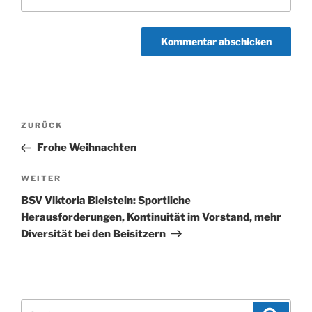
Beitragsnavigation
Vorheriger
ZURÜCK
Beitrag
Frohe Weihnachten
Nächster
WEITER
Beitrag
BSV Viktoria Bielstein: Sportliche
Herausforderungen, Kontinuität im Vorstand, mehr
Diversität bei den Beisitzern
Suchen
Suche