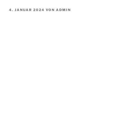
VERÖFFENTLICHT
4. JANUAR 2024
VON
ADMIN
AM