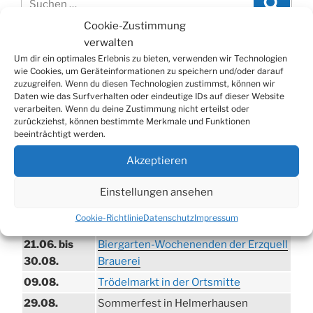
nach:
Cookie-Zustimmung
verwalten
WERBUNG
Um dir ein optimales Erlebnis zu bieten, verwenden wir Technologien
wie Cookies, um Geräteinformationen zu speichern und/oder darauf
zuzugreifen. Wenn du diesen Technologien zustimmst, können wir
Daten wie das Surfverhalten oder eindeutige IDs auf dieser Website
verarbeiten. Wenn du deine Zustimmung nicht erteilst oder
zurückziehst, können bestimmte Merkmale und Funktionen
beeinträchtigt werden.
Akzeptieren
Einstellungen ansehen
TERMINE
Cookie-Richtlinie
Datenschutz
Impressum
21.06. bis
Biergarten-Wochenenden der Erzquell
30.08.
Brauerei
09.08.
Trödelmarkt in der Ortsmitte
29.08.
Sommerfest in Helmerhausen