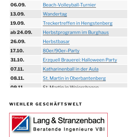
06.09.
Beach-Volleyball-Turnier
13.09.
Wandertag
19.09.
Treckertreffen in Hengstenberg
ab 24.09.
Herbstprogramm im Burghaus
26.09.
Herbstbasar
17.10.
80er/90er–Party
31.10.
Erzquell Brauerei: Halloween Party
07.11.
Katharinenball in der Aula
08.11.
St. Martin in Oberbantenberg
09.11.
St. Martin in Weiershagen
10.11.
St. Martin in Bielstein
WIEHLER GESCHÄFTSWELT
11.11.
„DÜX“ im Burghaus
14.11.
Proklamation der Tollitäten
15.11.
Konzert Bielsteiner Männerchor
15.11.
Volkstrauertag am Ehrenmal