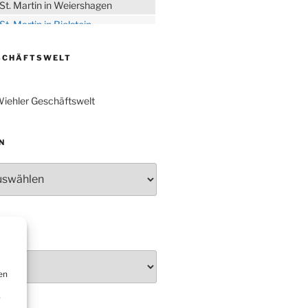
St. Martin in Weiershagen
St. Martin in Bielstein
„DÜX“ im Burghaus
SCHÄFTSWELT
Proklamation der Tollitäten
Konzert Bielsteiner Männerchor
iehler Geschäftswelt
Volkstrauertag am Ehrenmal
Anknipsfest an der
Oberbantenberger Kirche
N
Adventskonzert Frauenchor
Oberbantenberg
Burghaus im Advent
Adventsfeier im Ev. Gemeindehaus
Herbstprogramm Burghaus
Bielstein
Weihnachtsmarkt rund um die
en
Burg
r