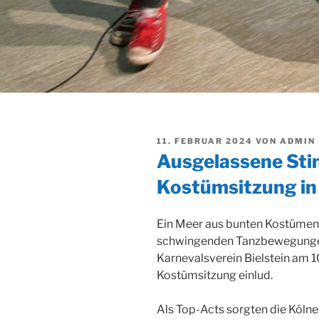
VERÖFFENTLICHT
11. FEBRUAR 2024
VON
ADMIN
AM
Ausgelassene Sti
Kostümsitzung in 
Ein Meer aus bunten Kostümen
schwingenden Tanzbewegungen fü
Karnevalsverein Bielstein am 10
Kostümsitzung einlud.
Als Top-Acts sorgten die Kölner