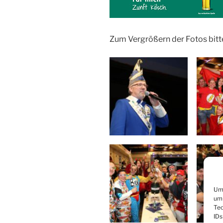
Zum Vergrößern der Fotos bitt
Um 
um 
Tec
IDs