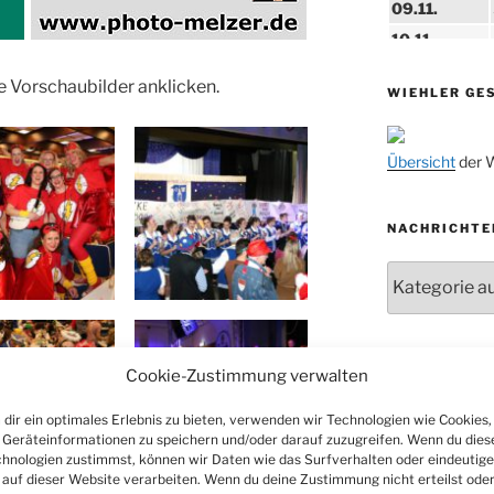
09.11.
10.11.
11.11.
e Vorschaubilder anklicken.
WIEHLER GE
14.11.
15.11.
Übersicht
der W
15.11.
27.11.
NACHRICHTE
29.11.
Nachrichten
ab 01.12.
06.12.
24.09. bis
ARCHIV
Cookie-Zustimmung verwalten
10.12.
Archiv
dir ein optimales Erlebnis zu bieten, verwenden wir Technologien wie Cookies,
19. u. 20.12.
Geräteinformationen zu speichern und/oder darauf zuzugreifen. Wenn du dies
hnologien zustimmst, können wir Daten wie das Surfverhalten oder eindeutige
 auf dieser Website verarbeiten. Wenn du deine Zustimmung nicht erteilst ode