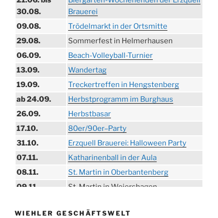
30.08.
Brauerei
09.08.
Trödelmarkt in der Ortsmitte
29.08.
Sommerfest in Helmerhausen
06.09.
Beach-Volleyball-Turnier
13.09.
Wandertag
19.09.
Treckertreffen in Hengstenberg
ab 24.09.
Herbstprogramm im Burghaus
26.09.
Herbstbasar
17.10.
80er/90er–Party
31.10.
Erzquell Brauerei: Halloween Party
07.11.
Katharinenball in der Aula
08.11.
St. Martin in Oberbantenberg
09.11.
St. Martin in Weiershagen
10.11.
St. Martin in Bielstein
WIEHLER GESCHÄFTSWELT
11.11.
„DÜX“ im Burghaus