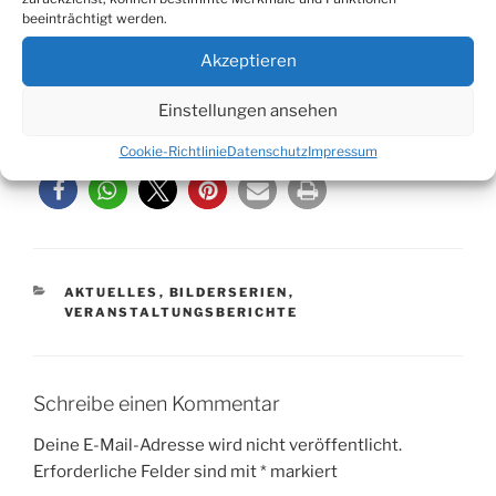
beeinträchtigt werden.
Akzeptieren
Fotos: Vera Marzinski
Einstellungen ansehen
Beitrag teilen:
Cookie-Richtlinie
Datenschutz
Impressum
KATEGORIEN
AKTUELLES
,
BILDERSERIEN
,
VERANSTALTUNGSBERICHTE
Schreibe einen Kommentar
Deine E-Mail-Adresse wird nicht veröffentlicht.
Erforderliche Felder sind mit
*
markiert