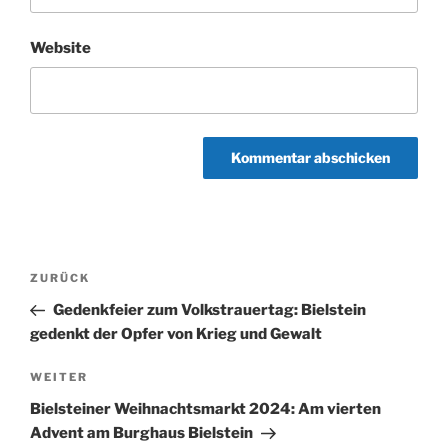
Website
Beitragsnavigation
Vorheriger
ZURÜCK
Beitrag
Gedenkfeier zum Volkstrauertag: Bielstein
gedenkt der Opfer von Krieg und Gewalt
Nächster
WEITER
Beitrag
Bielsteiner Weihnachtsmarkt 2024: Am vierten
Advent am Burghaus Bielstein