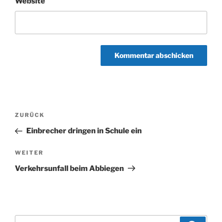
Website
Beitragsnavigation
Vorheriger
ZURÜCK
Beitrag
Einbrecher dringen in Schule ein
Nächster
WEITER
Beitrag
Verkehrsunfall beim Abbiegen
Suchen