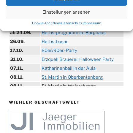
06.09.
Beach-Volleyball-Turnier
Einstellungen ansehen
13.09.
Wandertag
Cookie-Richtlinie
Datenschutz
Impressum
19.09.
Treckertreffen in Hengstenberg
ab 24.09.
Herbstprogramm im Burghaus
26.09.
Herbstbasar
17.10.
80er/90er–Party
31.10.
Erzquell Brauerei: Halloween Party
07.11.
Katharinenball in der Aula
08.11.
St. Martin in Oberbantenberg
09.11.
St. Martin in Weiershagen
10.11.
St. Martin in Bielstein
WIEHLER GESCHÄFTSWELT
11.11.
„DÜX“ im Burghaus
14.11.
Proklamation der Tollitäten
15.11.
Konzert Bielsteiner Männerchor
15.11.
Volkstrauertag am Ehrenmal