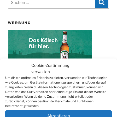
Suche
nach:
WERBUNG
Cookie-Zustimmung
verwalten
Um dir ein optimales Erlebnis zu bieten, verwenden wir Technologien
TERMINE
wie Cookies, um Geräteinformationen zu speichern und/oder darauf
zuzugreifen. Wenn du diesen Technologien zustimmst, können wir
Daten wie das Surfverhalten oder eindeutige IDs auf dieser Website
21.06. bis
Biergarten-Wochenenden der Erzquell
verarbeiten. Wenn du deine Zustimmung nicht erteilst oder
30.08.
Brauerei
zurückziehst, können bestimmte Merkmale und Funktionen
beeinträchtigt werden.
09.08.
Trödelmarkt in der Ortsmitte
29.08.
Sommerfest in Helmerhausen
Akzeptieren