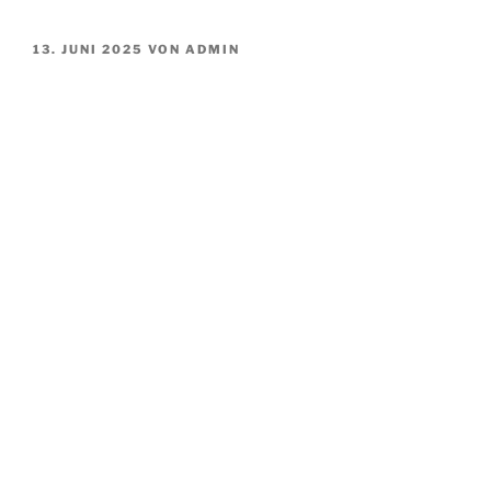
VERÖFFENTLICHT
13. JUNI 2025
VON
ADMIN
AM