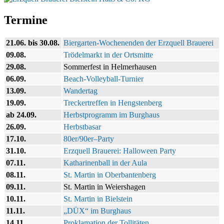
Termine
21.06. bis 30.08.
Biergarten-Wochenenden der Erzquell Brauerei
09.08.
Trödelmarkt in der Ortsmitte
29.08.
Sommerfest in Helmerhausen
06.09.
Beach-Volleyball-Turnier
13.09.
Wandertag
19.09.
Treckertreffen in Hengstenberg
ab 24.09.
Herbstprogramm im Burghaus
26.09.
Herbstbasar
17.10.
80er/90er–Party
31.10.
Erzquell Brauerei: Halloween Party
07.11.
Katharinenball in der Aula
08.11.
St. Martin in Oberbantenberg
09.11.
St. Martin in Weiershagen
10.11.
St. Martin in Bielstein
11.11.
„DÜX“ im Burghaus
14.11.
Proklamation der Tollitäten