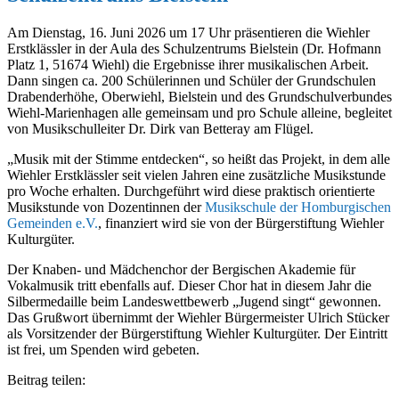
Am Dienstag, 16. Juni 2026 um 17 Uhr präsentieren die Wiehler
Erstklässler in der Aula des Schulzentrums Bielstein (Dr. Hofmann
Platz 1, 51674 Wiehl) die Ergebnisse ihrer musikalischen Arbeit.
Dann singen ca. 200 Schülerinnen und Schüler der Grundschulen
Drabenderhöhe, Oberwiehl, Bielstein und des Grundschulverbundes
Wiehl-Marienhagen alle gemeinsam und pro Schule alleine, begleitet
von Musikschulleiter Dr. Dirk van Betteray am Flügel.
„Musik mit der Stimme entdecken“, so heißt das Projekt, in dem alle
Wiehler Erstklässler seit vielen Jahren eine zusätzliche Musikstunde
pro Woche erhalten. Durchgeführt wird diese praktisch orientierte
Musikstunde von Dozentinnen der
Musikschule der Homburgischen
Gemeinden e.V.
, finanziert wird sie von der Bürgerstiftung Wiehler
Kulturgüter.
Der Knaben- und Mädchenchor der Bergischen Akademie für
Vokalmusik tritt ebenfalls auf. Dieser Chor hat in diesem Jahr die
Silbermedaille beim Landeswettbewerb „Jugend singt“ gewonnen.
Das Grußwort übernimmt der Wiehler Bürgermeister Ulrich Stücker
als Vorsitzender der Bürgerstiftung Wiehler Kulturgüter. Der Eintritt
ist frei, um Spenden wird gebeten.
Beitrag teilen: