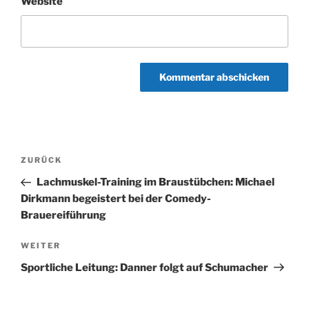
Website
Beitragsnavigation
Vorheriger
ZURÜCK
Beitrag
Lachmuskel-Training im Braustübchen: Michael
Dirkmann begeistert bei der Comedy-
Brauereiführung
Nächster
WEITER
Beitrag
Sportliche Leitung: Danner folgt auf Schumacher