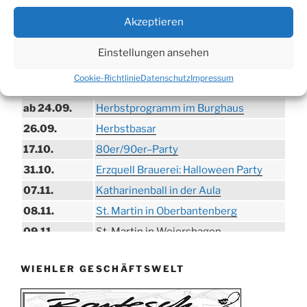
09.08.
Trödelmarkt in der Ortsmitte
Akzeptieren
29.08.
Sommerfest in Helmerhausen
06.09.
Beach-Volleyball-Turnier
Einstellungen ansehen
13.09.
Wandertag
Cookie-Richtlinie
Datenschutz
Impressum
19.09.
Treckertreffen in Hengstenberg
ab 24.09.
Herbstprogramm im Burghaus
26.09.
Herbstbasar
17.10.
80er/90er–Party
31.10.
Erzquell Brauerei: Halloween Party
07.11.
Katharinenball in der Aula
08.11.
St. Martin in Oberbantenberg
09.11.
St. Martin in Weiershagen
10.11.
St. Martin in Bielstein
WIEHLER GESCHÄFTSWELT
11.11.
„DÜX“ im Burghaus
14.11.
Proklamation der Tollitäten