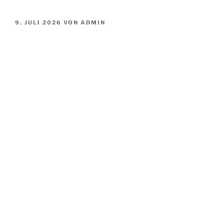
VERÖFFENTLICHT
9. JULI 2026
VON
ADMIN
AM