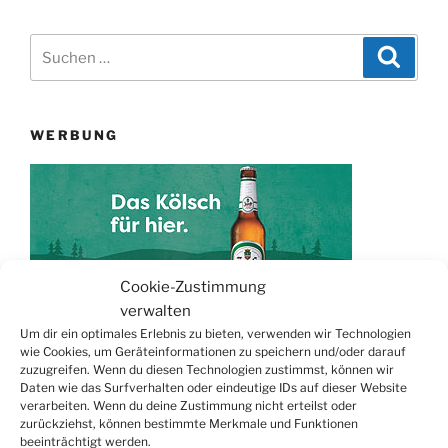
Suchen
Suche
nach:
WERBUNG
Cookie-Zustimmung
verwalten
Um dir ein optimales Erlebnis zu bieten, verwenden wir Technologien
wie Cookies, um Geräteinformationen zu speichern und/oder darauf
TERMINE
zuzugreifen. Wenn du diesen Technologien zustimmst, können wir
Daten wie das Surfverhalten oder eindeutige IDs auf dieser Website
21.06. bis
Biergarten-Wochenenden der Erzquell
verarbeiten. Wenn du deine Zustimmung nicht erteilst oder
zurückziehst, können bestimmte Merkmale und Funktionen
30.08.
Brauerei
beeinträchtigt werden.