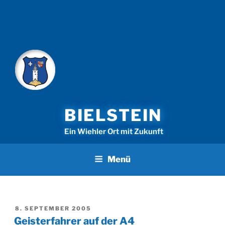
Zum
Inhalt
springen
BIELSTEIN
Ein Wiehler Ort mit Zukunft
Menü
VERÖFFENTLICHT
8. SEPTEMBER 2005
AM
Geisterfahrer auf der A4