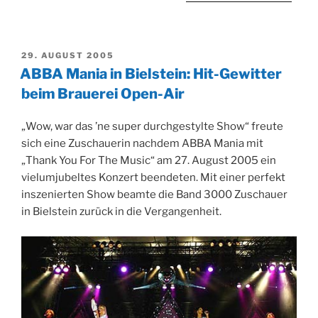
VERÖFFENTLICHT
29. AUGUST 2005
AM
ABBA Mania in Bielstein: Hit-Gewitter
beim Brauerei Open-Air
„Wow, war das ’ne super durchgestylte Show“ freute
sich eine Zuschauerin nachdem ABBA Mania mit
„Thank You For The Music“ am 27. August 2005 ein
vielumjubeltes Konzert beendeten. Mit einer perfekt
inszenierten Show beamte die Band 3000 Zuschauer
in Bielstein zurück in die Vergangenheit.