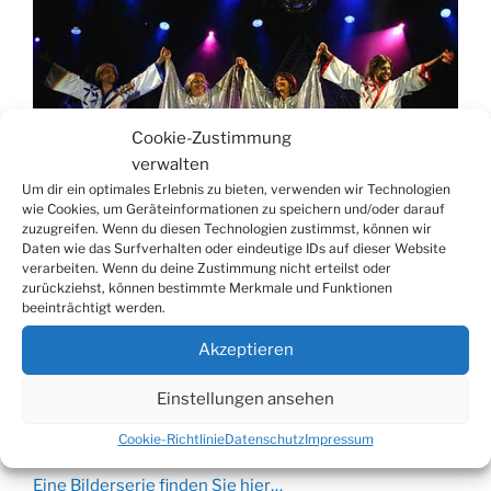
Cookie-Zustimmung
verwalten
Um dir ein optimales Erlebnis zu bieten, verwenden wir Technologien
wie Cookies, um Geräteinformationen zu speichern und/oder darauf
zuzugreifen. Wenn du diesen Technologien zustimmst, können wir
Daten wie das Surfverhalten oder eindeutige IDs auf dieser Website
Im Vorprogramm gaben „Sir Williams“ die Hits von
verarbeiten. Wenn du deine Zustimmung nicht erteilst oder
Robbie Williams zum Besten. Mit Songs wie
zurückziehst, können bestimmte Merkmale und Funktionen
beispielsweise „Angel“, „Feel“, „Eternity und „She’s the
beeinträchtigt werden.
one“ sprachen sie damit eher das jüngere Publikum an.
Akzeptieren
Gespannt sein darf man auf die Musik-Events, die die
Einstellungen ansehen
Brauerei nächstes Jahr zum zehnjährigen Jubiläum der
Open-Air-Veranstaltung präsentieren wird.
Cookie-Richtlinie
Datenschutz
Impressum
Eine Bilderserie finden Sie hier…