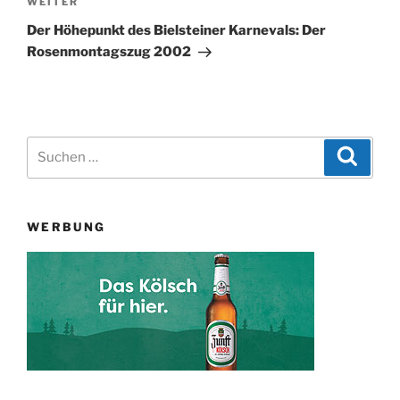
Nächster
WEITER
Beitrag
Der Höhepunkt des Bielsteiner Karnevals: Der
Rosenmontagszug 2002
Suchen
Suche
nach:
WERBUNG