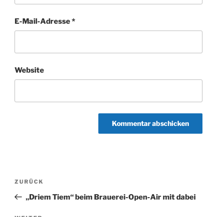
E-Mail-Adresse
*
Website
Beitragsnavigation
Vorheriger
ZURÜCK
Beitrag
„Driem Tiem“ beim Brauerei-Open-Air mit dabei