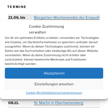
TERMINE
21.06. bis
Biergarten-Wochenenden der Erzquell
30.08.
Brauerei
Cookie-Zustimmung
09.08.
Trödelmarkt in der Ortsmitte
verwalten
29.08.
Sommerfest in Helmerhausen
Um dir ein optimales Erlebnis zu bieten, verwenden wir Technologien
wie Cookies, um Geräteinformationen zu speichern und/oder darauf
06.09.
Beach-Volleyball-Turnier
zuzugreifen. Wenn du diesen Technologien zustimmst, können wir
Daten wie das Surfverhalten oder eindeutige IDs auf dieser Website
13.09.
Wandertag
verarbeiten. Wenn du deine Zustimmung nicht erteilst oder
19.09.
Treckertreffen in Hengstenberg
zurückziehst, können bestimmte Merkmale und Funktionen
beeinträchtigt werden.
ab 24.09.
Herbstprogramm im Burghaus
Akzeptieren
26.09.
Herbstbasar
17.10.
80er/90er–Party
Einstellungen ansehen
31.10.
Erzquell Brauerei: Halloween Party
Cookie-Richtlinie
Datenschutz
Impressum
07.11.
Katharinenball in der Aula
08.11.
St. Martin in Oberbantenberg